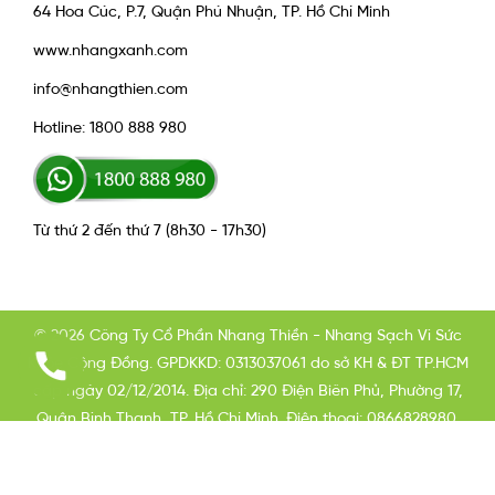
64 Hoa Cúc, P.7, Quận Phú Nhuận, TP. Hồ Chí Minh
www.nhangxanh.com
info@nhangthien.com
Hotline: 1800 888 980
Từ thứ 2 đến thứ 7 (8h30 - 17h30)
© 2026 Công Ty Cổ Phần Nhang Thiền - Nhang Sạch Vì Sức
Khỏe Cộng Đồng. GPDKKD: 0313037061 do sở KH & ĐT TP.HCM
cấp ngày 02/12/2014. Địa chỉ: 290 Điện Biên Phủ, Phường 17,
Quận Bình Thạnh, TP. Hồ Chí Minh. Điện thoại: 0866828980.
Email: info@nhangxanh.com Chịu trách nhiệm nội dung: Phạm
Long Hải