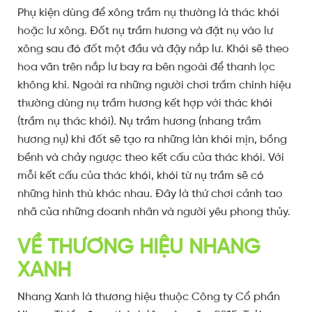
Phụ kiện dùng để xông trầm nụ thường là thác khói
hoặc lư xông. Đốt nụ trầm hương và đặt nụ vào lư
xông sau đó đốt một đầu và đậy nắp lư. Khói sẽ theo
hoa văn trên nắp lư bay ra bên ngoài để thanh lọc
không khí. Ngoài ra những người chơi trầm chính hiệu
thường dùng nụ trầm hương kết hợp với thác khói
(trầm nụ thác khói). Nụ trầm hương (nhang trầm
hương nụ) khi đốt sẽ tạo ra những làn khói mịn, bồng
bềnh và chảy ngược theo kết cấu của thác khói. Với
mỗi kết cấu của thác khói, khói từ nụ trầm sẽ có
những hình thù khác nhau. Đây là thứ chơi cảnh tao
nhã của những doanh nhân và người yêu phong thủy.
VỀ THƯƠNG HIỆU NHANG
XANH
Nhang Xanh là thương hiệu thuộc Công ty Cổ phần