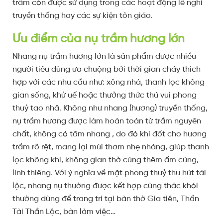
trầm còn được sử dụng trong các hoạt động lễ nghi
truyền thống hay các sự kiện tôn giáo.
Ưu điểm của nụ trầm hương lớn
Nhang nụ trầm hương lớn là sản phẩm được nhiều
người tiêu dùng ưa chuộng bởi thời gian cháy thích
hợp với các nhu cầu như: xông nhà, thanh lọc không
gian sống, khử uế hoặc thưởng thức thú vui phong
thuỷ tao nhã. Không như nhang (hương) truyền thống,
nụ trầm hương được làm hoàn toàn từ trầm nguyên
chất, không có tăm nhang , do đó khi đốt cho hương
trầm rõ rệt, mang lại mùi thơm nhẹ nhàng, giúp thanh
lọc không khí, không gian thờ cúng thêm ấm cúng,
linh thiêng. Với ý nghĩa về mặt phong thuỷ thu hút tài
lộc, nhang nụ thường được kết hợp cùng thác khói
thường dùng để trang trí tại bàn thờ Gia tiên, Thần
Tài Thần Lộc, bàn làm việc…