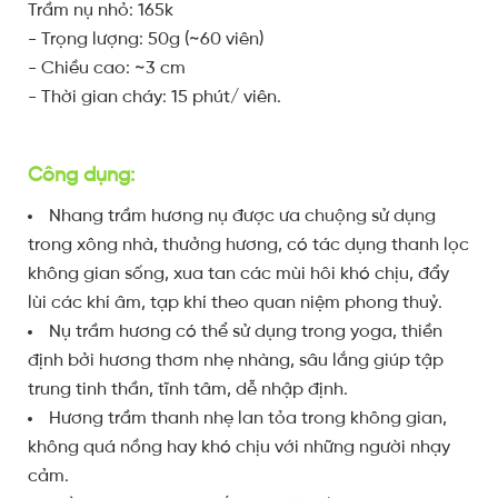
Trầm nụ nhỏ: 165k
- Trọng lượng: 50g (~60 viên)
- Chiều cao: ~3 cm
- Thời gian cháy: 15 phút/ viên.
Công dụng:
Nhang trầm hương nụ được ưa chuộng sử dụng
trong xông nhà, thưởng hương, có tác dụng thanh lọc
không gian sống, xua tan các mùi hôi khó chịu, đẩy
lùi các khí âm, tạp khí theo quan niệm phong thuỷ.
Nụ trầm hương có thể sử dụng trong yoga, thiền
định bởi hương thơm nhẹ nhàng, sâu lắng giúp tập
trung tinh thần, tĩnh tâm, dễ nhập định.
Hương trầm thanh nhẹ lan tỏa trong không gian,
không quá nồng hay khó chịu với những người nhạy
cảm.