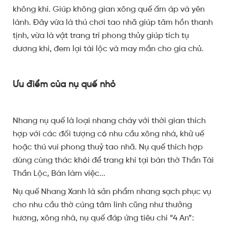
không khí. Giúp không gian xông quế ấm áp và yên
lành. Đây vừa là thú chơi tao nhã giúp tâm hồn thanh
tịnh, vừa là vật trang trí phong thủy giúp tích tụ
dương khí, đem lại tài lộc và may mắn cho gia chủ.
Ưu điểm của nụ quế nhỏ
Nhang nụ quế là loại nhang cháy với thời gian thích
hợp với các đối tượng có nhu cầu xông nhà, khử uế
hoặc thú vui phong thuỷ tao nhã. Nụ quế thích hợp
dùng cùng thác khói để trang khí tại bàn thờ Thần Tài
Thần Lộc, Bàn làm việc...
Nụ quế Nhang Xanh là sản phẩm nhang sạch phục vụ
cho nhu cầu thờ cúng tâm linh cũng như thưởng
hương, xông nhà, nụ quế đáp ứng tiêu chí “4 An”: