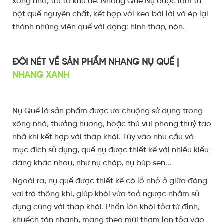
xông nhà, trừ tà khử uế. Nhang Quế Nụ được làm từ
bột quế nguyên chất, kết hợp với keo bời lời và ép lại
thành những viên quế với dạng: hình tháp, nón.
ĐÔI NÉT VỀ SẢN PHẨM NHANG NỤ QUẾ |
NHANG XANH
Nụ Quế là sản phẩm được ưa chuộng sử dụng trong
xông nhà, thưởng hương, hoặc thú vui phong thuỷ tao
nhã khi kết hợp với tháp khói. Tùy vào nhu cầu và
mục đích sử dụng, quế nụ được thiết kế với nhiều kiểu
dáng khác nhau, như nụ chóp, nụ búp sen...
Ngoài ra, nụ quế được thiết kế có lỗ nhỏ ở giữa đóng
vai trò thông khí, giúp khói vừa toả ngược nhằm sử
dụng cùng với tháp khói. Phần lớn khói tỏa từ đỉnh,
khuếch tán nhanh, mang theo mùi thơm lan tỏa vào