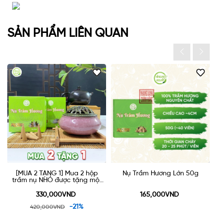
SẢN PHẨM LIÊN QUAN
[MUA 2 TẶNG 1] Mua 2 hộp
Nụ Trầm Hương Lớn 50g
trầm nụ NHỎ được tặng một
lư gốm xông trầm 90k
330,000VND
165,000VND
-21%
420,000VND