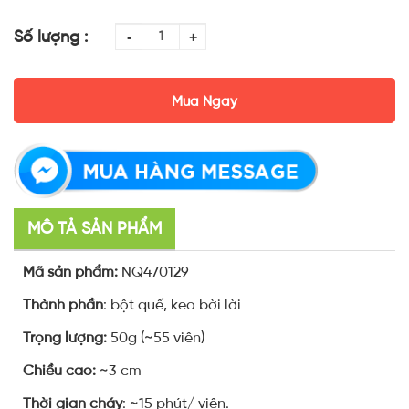
Số lượng :
-
+
Mua Ngay
MÔ TẢ SẢN PHẨM
Mã sản phẩm:
NQ470129
Thành phần
: bột quế, keo bời lời
Trọng lượng:
50g (~55 viên)
Chiều cao:
~3 cm
Thời gian cháy
: ~15 phút/ viên.