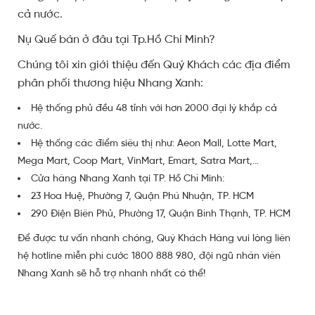
cả nước.
Nụ Quế bán ở đâu tại Tp.Hồ Chí Minh?
Chúng tôi xin giới thiệu đến Quý Khách các địa điểm
phân phối thương hiệu Nhang Xanh:
Hệ thống phủ đều 48 tỉnh với hơn 2000 đại lý khắp cả
nước.
Hệ thống các điểm siêu thị như: Aeon Mall, Lotte Mart,
Mega Mart, Coop Mart, VinMart, Emart, Satra Mart,…
Cửa hàng Nhang Xanh tại TP. Hồ Chí Minh:
23 Hoa Huệ, Phường 7, Quận Phú Nhuận, TP. HCM
290 Điện Biên Phủ, Phường 17, Quận Bình Thạnh, TP. HCM
Để được tư vấn nhanh chóng, Quý Khách Hàng vui lòng liên
hệ hotline miễn phí cước 1800 888 980, đội ngũ nhân viên
Nhang Xanh sẽ hỗ trợ nhanh nhất có thể!