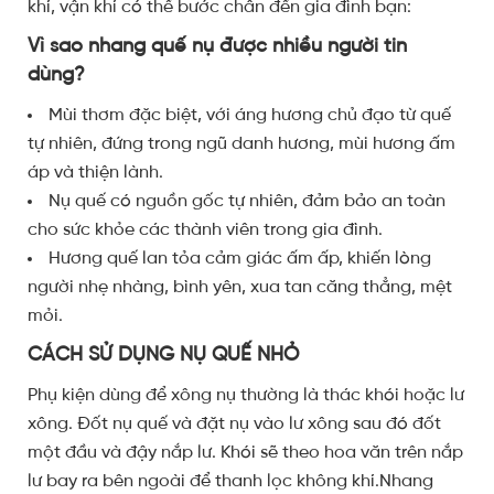
khí, vận khí có thể bước chân đến gia đình bạn:
Vì sao nhang quế nụ được nhiều người tin
dùng?
Mùi thơm đặc biệt, với áng hương chủ đạo từ quế
tự nhiên, đứng trong ngũ danh hương, mùi hương ấm
áp và thiện lành.
Nụ quế có nguồn gốc tự nhiên, đảm bảo an toàn
cho sức khỏe các thành viên trong gia đình.
Hương quế lan tỏa cảm giác ấm ấp, khiến lòng
người nhẹ nhàng, bình yên, xua tan căng thẳng, mệt
mỏi.
CÁCH SỬ DỤNG NỤ QUẾ NHỎ
Phụ kiện dùng để xông nụ thường là thác khói hoặc lư
xông. Đốt nụ quế và đặt nụ vào lư xông sau đó đốt
một đầu và đậy nắp lư. Khói sẽ theo hoa văn trên nắp
lư bay ra bên ngoài để thanh lọc không khí.Nhang