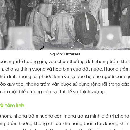
Nguồn: Pinterest
g các nghi lễ hoàng gia, vua chúa thường đốt nhang trầm khi t
n, cho sự thịnh vượng và hòa bình của đất nước. Hương tr
ị thần linh, mang lại phước lành và sự bảo hộ cho người cầm 
ớp quý tộc, nhang trầm vẫn được sử dụng rộng rãi trong các 
 như một biểu tượng của sự tinh tế và thịnh vượng.
và tâm linh
 thơm, nhang trầm hương còn mang trong mình giá trị phong t
, trầm hương không chỉ có khả năng thanh lọc không khí mà