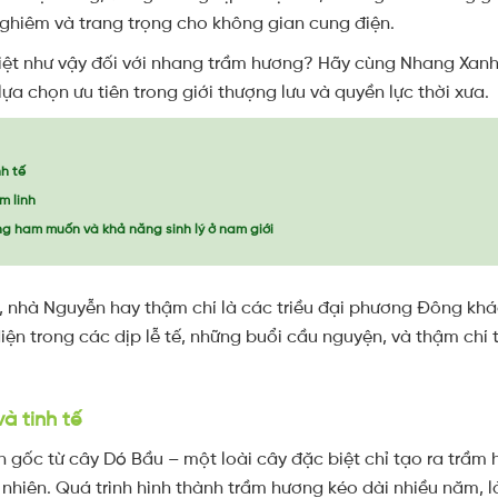
nghiêm và trang trọng cho không gian cung điện.
c biệt như vậy đối với nhang trầm hương? Hãy cùng Nhang Xan
ựa chọn ưu tiên trong giới thượng lưu và quyền lực thời xưa.
nh tế
m linh
ng ham muốn và khả năng sinh lý ở nam giới
Lê, nhà Nguyễn hay thậm chí là các triều đại phương Đông kh
iện trong các dịp lễ tế, những buổi cầu nguyện, và thậm ch
à tinh tế
gốc từ cây Dó Bầu – một loài cây đặc biệt chỉ tạo ra trầm h
 nhiên. Quá trình hình thành trầm hương kéo dài nhiều năm,