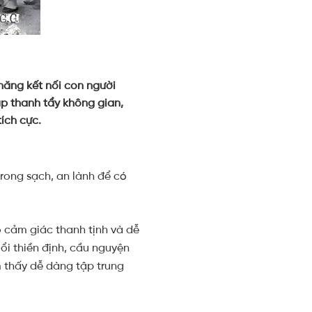
năng kết nối con người
iúp thanh tẩy không gian,
ích cực.
trong sạch, an lành để có
o cảm giác thanh tịnh và dễ
ổi thiền định, cầu nguyện
m thấy dễ dàng tập trung