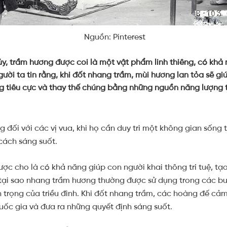
Nguồn: Pinterest
y, trầm hương được coi là một vật phẩm linh thiêng, có khả 
Người ta tin rằng, khi đốt nhang trầm, mùi hương lan tỏa sẽ g
g tiêu cực và thay thế chúng bằng những nguồn năng lượng t
g đối với các vị vua, khi họ cần duy trì một không gian sống 
cách sáng suốt.
ợc cho là có khả năng giúp con người khai thông trí tuệ, tạ
 tại sao nhang trầm hương thường được sử dụng trong các bu
 trọng của triều đình. Khi đốt nhang trầm, các hoàng đế cả
uốc gia và đưa ra những quyết định sáng suốt.