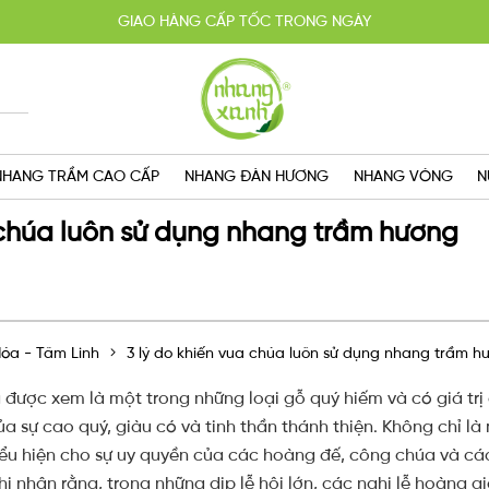
HOÀN TIỀN 100% KHI SẢN PHẨM KHÔNG ĐÚNG CAM KẾT
YẾN MÃI MUA 2 TẶNG 1, MIỄN PHÍ GIAO HÀNG SG VỚI HÓA ĐƠN TRÊN 
GIAO HÀNG CẤP TỐC TRONG NGÀY
NHANG TRẦM CAO CẤP
NHANG ĐÀN HƯƠNG
NHANG VÒNG
N
 chúa luôn sử dụng nhang trầm hương
óa - Tâm Linh
3 lý do khiến vua chúa luôn sử dụng nhang trầm h
được xem là một trong những loại gỗ quý hiếm và có giá trị 
a sự cao quý, giàu có và tinh thần thánh thiện. Không chỉ là
ểu hiện cho sự uy quyền của các hoàng đế, công chúa và các
hi nhận rằng, trong những dịp lễ hội lớn, các nghi lễ hoàng 