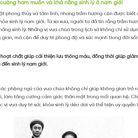
 cường ham muốn và khả năng sinh lý ở nam giới
ặt phong thủy và tâm linh,
nhang trầm hương còn được biết đ
hỏe sinh lý nam giới. Từ xa xưa, người ta đã tin rằng trầm hư
ăng sinh lý. Những vị vua chúa trong lịch sử không chỉ sử d
 gian, mà còn để duy trì phong độ và sức mạnh trong đời số
oạt chất giúp cải thiện lưu thông máu, đồng thời giúp giảm
 đến sinh lý nam giới.
các phòng ngủ của vua chúa không chỉ giúp không gian trở n
i, làm tăng cường cảm giác thân mật trong mối quan hệ. Chí
 vị vua duy trì sức khỏe sinh lý dẻo dai và thể hiện uy quyền