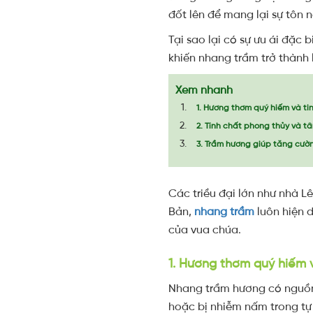
đốt lên để mang lại sự tôn 
Tại sao lại có sự ưu ái đặ
khiến nhang trầm trở thành l
Xem nhanh
1. Hương thơm quý hiếm và ti
2. Tính chất phong thủy và tâ
3. Trầm hương giúp tăng cườ
Các triều đại lớn như nhà 
Bản,
nhang trầm
luôn hiện d
của vua chúa.
1. Hương thơm quý hiếm v
Nhang trầm hương có nguồn 
hoặc bị nhiễm nấm trong tự