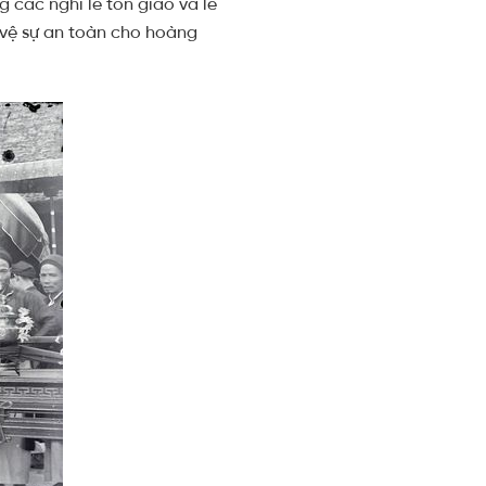
 các nghi lễ tôn giáo và lễ
 vệ sự an toàn cho hoàng