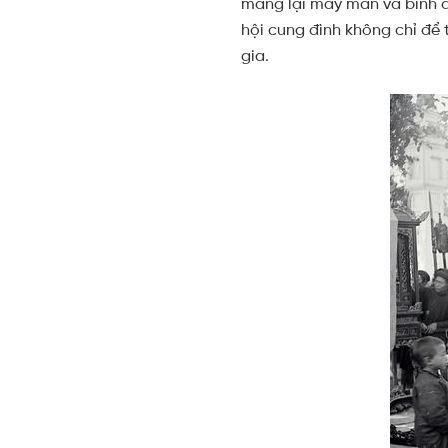
mang lại may mắn và bình an
hội cung đình không chỉ để
gia.