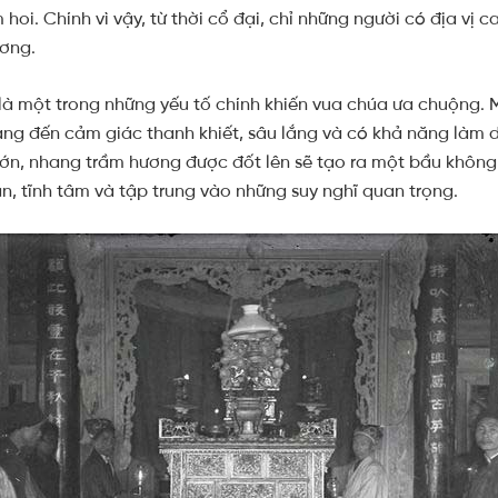
hoi. Chính vì vậy, từ thời cổ đại, chỉ những người có địa vị c
ương.
à một trong những yếu tố chính khiến vua chúa ưa chuộng.
g đến cảm giác thanh khiết, sâu lắng và có khả năng làm dị
ớn, nhang trầm hương được đốt lên sẽ tạo ra một bầu không k
ãn, tĩnh tâm và tập trung vào những suy nghĩ quan trọng.