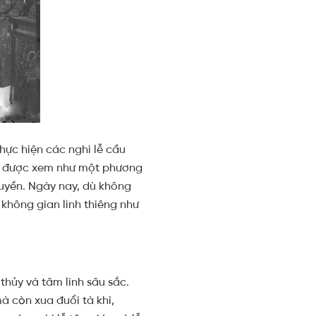
hực hiện các nghi lễ cầu
ầm được xem như một phương
quyền. Ngày nay, dù không
không gian linh thiêng như
hủy và tâm linh sâu sắc.
 còn xua đuổi tà khí,