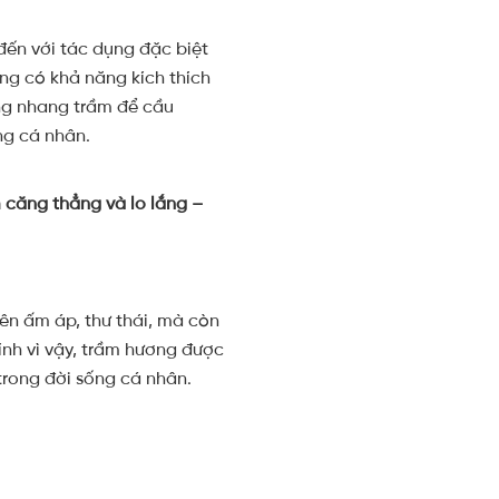
ến với tác dụng đặc biệt
ơng có khả năng kích thích
ụng nhang trầm để cầu
ng cá nhân.
 căng thẳng và lo lắng –
ên ấm áp, thư thái, mà còn
nh vì vậy, trầm hương được
 trong đời sống cá nhân.