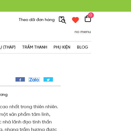
0
300K
Theo dõi đơn hàng
no menu
Ụ (THÁP)
TRẦM THANH
PHỤ KIỆN
BLOG
ương
cao nhất trong thiên nhiên.
 một sản phẩm tâm linh,
 nhà lãnh đạo tinh thần
gia, nhang trầm hương được