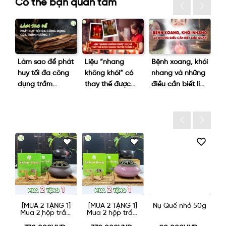
Có thể bạn quan tâm
ủy
Làm sao để phát
Liệu “nhang
Bệnh xoang, khói
D
huy tối đa công
không khói” có
nhang và những
Ph
i,
dụng trầm
thay thế được
điều cần biết liên
tr
hương?
nhang truyền
quan
ng
thống không?
]
[MUA 2 TẶNG 1]
[MUA 2 TẶNG 1]
Nụ Quế nhỏ 50g
Nụ
n
Mua 2 hộp trầm
Mua 2 hộp trầm
nụ LỚN được
nụ NHỎ được