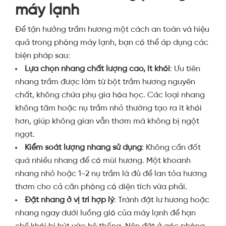
máy lạnh
Để tận hưởng trầm hương một cách an toàn và hiệu
quả trong phòng máy lạnh, bạn có thể áp dụng các
biện pháp sau:
Lựa chọn nhang chất lượng cao, ít khói
: Ưu tiên
nhang trầm được làm từ bột trầm hương nguyên
chất, không chứa phụ gia hóa học. Các loại nhang
không tăm hoặc nụ trầm nhỏ thường tạo ra ít khói
hơn, giúp không gian vẫn thơm mà không bị ngột
ngạt.
Kiểm soát lượng nhang sử dụng
: Không cần đốt
quá nhiều nhang để có mùi hương. Một khoanh
nhang nhỏ hoặc 1-2 nụ trầm là đủ để lan tỏa hương
thơm cho cả căn phòng có diện tích vừa phải.
Đặt nhang ở vị trí hợp lý
: Tránh đặt lư hương hoặc
nhang ngay dưới luồng gió của máy lạnh để hạn
chế khói bị hút vào hệ thống. Nên đặt ở góc phòng