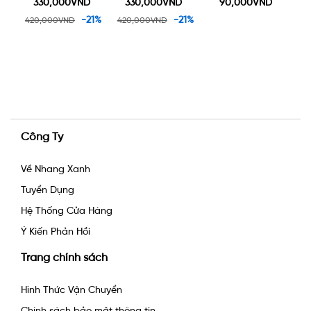
tặng một lư gốm
tặng một lư gốm
330,000VND
330,000VND
90,000VND
1
xông trầm 90k
xông trầm 90k
%
-21%
-21%
420,000VND
420,000VND
Công Ty
Về Nhang Xanh
Tuyển Dụng
Hệ Thống Cửa Hàng
Ý Kiến Phản Hồi
Trang chính sách
Hình Thức Vận Chuyển
Chính sách bảo mật thông tin