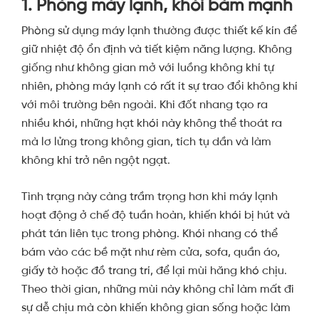
1. Phòng máy lạnh, khói bám mạnh
Phòng sử dụng máy lạnh thường được thiết kế kín để
giữ nhiệt độ ổn định và tiết kiệm năng lượng. Không
giống như không gian mở với luồng không khí tự
nhiên, phòng máy lạnh có rất ít sự trao đổi không khí
với môi trường bên ngoài. Khi đốt nhang tạo ra
nhiều khói, những hạt khói này không thể thoát ra
mà lơ lửng trong không gian, tích tụ dần và làm
không khí trở nên ngột ngạt.
Tình trạng này càng trầm trọng hơn khi máy lạnh
hoạt động ở chế độ tuần hoàn, khiến khói bị hút và
phát tán liên tục trong phòng. Khói nhang có thể
bám vào các bề mặt như rèm cửa, sofa, quần áo,
giấy tờ hoặc đồ trang trí, để lại mùi hăng khó chịu.
Theo thời gian, những mùi này không chỉ làm mất đi
sự dễ chịu mà còn khiến không gian sống hoặc làm