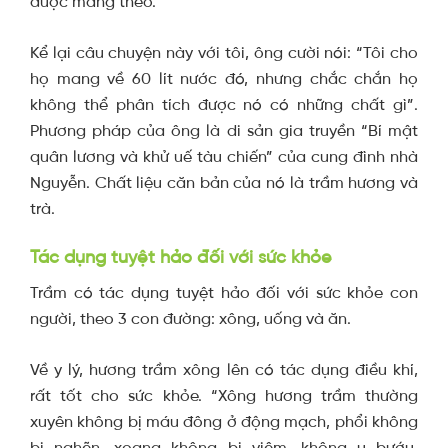
được mang theo.
Kể lại câu chuyện này với tôi, ông cười nói: “Tôi cho
họ mang về 60 lít nước đó, nhưng chắc chắn họ
không thể phân tích được nó có những chất gì”.
Phương pháp của ông là di sản gia truyền “Bí mật
quân lương và khử uế tàu chiến” của cung đình nhà
Nguyễn. Chất liệu căn bản của nó là trầm hương và
trà.
Tác dụng tuyệt hảo đối với sức khỏe
Trầm có tác dụng tuyệt hảo đối với sức khỏe con
người, theo 3 con đường: xông, uống và ăn.
Về y lý, hương trầm xông lên có tác dụng điều khí,
rất tốt cho sức khỏe. “Xông hương trầm thường
xuyên không bị máu đông ở động mạch, phổi không
bị nghẽn, xoang không bị viêm, không u bướu,