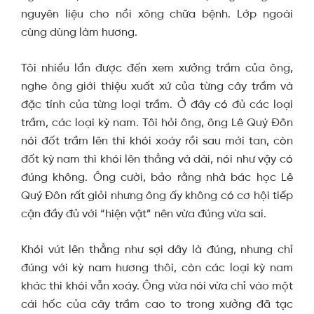
nguyên liệu cho nồi xông chữa bệnh. Lớp ngoài
cùng dùng làm hương.
Tôi nhiều lần được đến xem xưởng trầm của ông,
nghe ông giới thiệu xuất xứ của từng cây trầm và
đặc tính của từng loại trầm. Ở đây có đủ các loại
trầm, các loại kỳ nam. Tôi hỏi ông, ông Lê Quý Đôn
nói đốt trầm lên thì khói xoáy rồi sau mới tan, còn
đốt kỳ nam thì khói lên thẳng và dài, nói như vậy có
đúng không. Ông cười, bảo rằng nhà bác học Lê
Quý Đôn rất giỏi nhưng ông ấy không có cơ hội tiếp
cận đầy đủ với “hiện vật” nên vừa đúng vừa sai.
Khói vút lên thẳng như sợi dây là đúng, nhưng chỉ
đúng với kỳ nam hương thôi, còn các loại kỳ nam
khác thì khói vẫn xoáy. Ông vừa nói vừa chỉ vào một
cái hốc của cây trầm cao to trong xưởng đã tạc