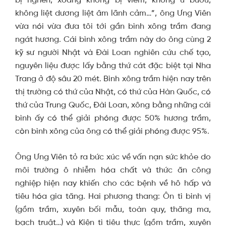
không liệt dương liệt âm lãnh cảm…”, ông Ưng Viên
vừa nói vừa đưa tôi tới gần bình xông trầm đang
ngát hương. Cái bình xông trầm này do ông cùng 2
kỹ sư người Nhật và Đài Loan nghiên cứu chế tạo,
nguyên liệu được lấy bằng thứ cát đặc biệt tại Nha
Trang ở độ sâu 20 mét. Bình xông trầm hiện nay trên
thị trường có thứ của Nhật, có thứ của Hàn Quốc, có
thứ của Trung Quốc, Đài Loan, xông bằng những cái
bình ấy có thể giải phóng được 50% hương trầm,
còn bình xông của ông có thể giải phóng được 95%.
Ông Ưng Viên tỏ ra bức xúc về vấn nạn sức khỏe do
môi trường ô nhiễm hóa chất và thức ăn công
nghiệp hiện nay khiến cho các bệnh về hô hấp và
tiêu hóa gia tăng. Hai phương thang: Ôn tì bình vị
(gồm trầm, xuyên bối mẫu, toàn quy, thăng ma,
bạch truật…) và Kiện tì tiêu thực (gồm trầm, xuyên