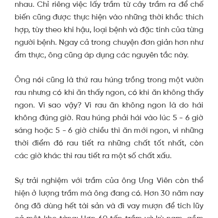
nhau. Chỉ riêng việc lấy trầm từ cây trầm ra để chế
biến cũng được thực hiện vào những thời khắc thích
hợp, tùy theo khí hậu, loại bệnh và đặc tính của từng
người bệnh. Ngay cả trong chuyện đơn giản hơn như
ẩm thực, ông cũng áp dụng các nguyên tắc này.
Ông nói cũng là thứ rau húng trồng trong một vườn
rau nhưng có khi ăn thấy ngon, có khi ăn không thấy
ngon. Vì sao vậy? Vì rau ăn không ngon là do hái
không đúng giờ. Rau húng phải hái vào lúc 5 - 6 giờ
sáng hoặc 5 - 6 giờ chiều thì ăn mới ngon, vì những
thời điểm đó rau tiết ra những chất tốt nhất, còn
các giờ khác thì rau tiết ra một số chất xấu.
Sự trải nghiệm với trầm của ông Ưng Viên còn thể
hiện ở lượng trầm mà ông đang có. Hơn 30 năm nay
ông đã dùng hết tài sản và đi vay mượn để tích lũy