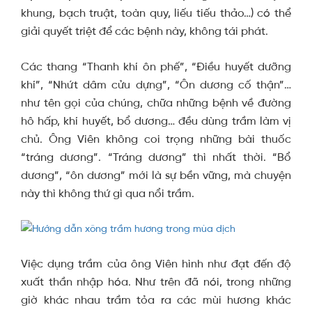
khung, bạch truật, toàn quy, liếu tiếu thảo…) có thể
giải quyết triệt để các bệnh này, không tái phát.
Các thang “Thanh khí ôn phế”, “Điều huyết dưỡng
khí”, “Nhứt dâm cửu dựng”, “Ôn dương cố thận”…
như tên gọi của chúng, chữa những bệnh về đường
hô hấp, khí huyết, bổ dương… đều dùng trầm làm vị
chủ. Ông Viên không coi trọng những bài thuốc
“tráng dương”. “Tráng dương” thì nhất thời. “Bổ
dương”, “ôn dương” mới là sự bền vững, mà chuyện
này thì không thứ gì qua nổi trầm.
Việc dụng trầm của ông Viên hình như đạt đến độ
xuất thần nhập hóa. Như trên đã nói, trong những
giờ khác nhau trầm tỏa ra các mùi hương khác