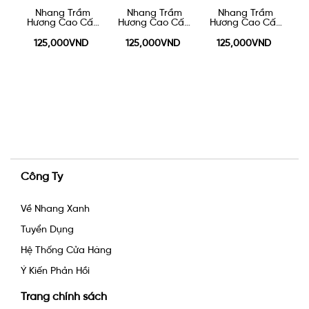
áy
Nhang Trầm
Nhang Trầm
Nhang Trầm
N
0g
Hương Cao Cấp
Hương Cao Cấp
Hương Cao Cấp
40cm - 100g
30cm - 100g
20cm 100g
125,000VND
125,000VND
125,000VND
Công Ty
Về Nhang Xanh
Tuyển Dụng
Hệ Thống Cửa Hàng
Ý Kiến Phản Hồi
Trang chính sách