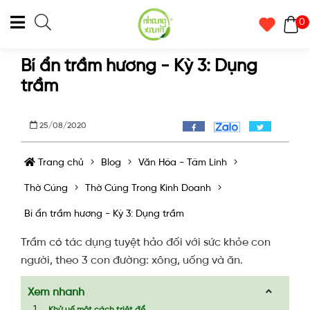
0
Bí ẩn trầm hương - Kỳ 3: Dụng
trầm
25/08/2020
Trang chủ
Blog
Văn Hóa - Tâm Linh
Thờ Cúng
Thờ Cúng Trong Kinh Doanh
Bí ẩn trầm hương - Kỳ 3: Dụng trầm
Trầm có tác dụng tuyệt hảo đối với sức khỏe con
người, theo 3 con đường: xông, uống và ăn.
Xem nhanh
Khử uế một cách triệt để