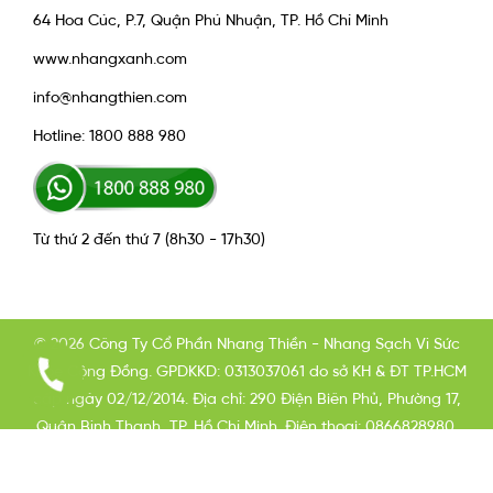
64 Hoa Cúc, P.7, Quận Phú Nhuận, TP. Hồ Chí Minh
www.nhangxanh.com
info@nhangthien.com
Hotline: 1800 888 980
Từ thứ 2 đến thứ 7 (8h30 - 17h30)
© 2026 Công Ty Cổ Phần Nhang Thiền - Nhang Sạch Vì Sức
Khỏe Cộng Đồng. GPDKKD: 0313037061 do sở KH & ĐT TP.HCM
cấp ngày 02/12/2014. Địa chỉ: 290 Điện Biên Phủ, Phường 17,
Quận Bình Thạnh, TP. Hồ Chí Minh. Điện thoại: 0866828980.
Email: info@nhangxanh.com Chịu trách nhiệm nội dung: Phạm
Long Hải