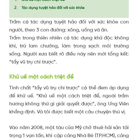
Tác dụng tuyệt hảo đối với sức khỏe
Trầm có tác dụng tuyệt hảo đối với sức khỏe con
người, theo 3 con đường: xông, uống và ăn.
Trầm trong thiên nhiên có tác dụng khử độc không
khí, trừ lam chướng, làm trong sạch môi trường
sống. Người xưa biết rõ điều này nên mới tổng kết:
“tẩy vũ trụ chi trược”.
Khử uế một cách triệt để
Tính chất “tẩy vũ trụ chi trược” có thể đem áp dụng
để khử uế. “Khử uế một cách triệt để, ngoài trầm
hương không thứ gì giải quyết được”, ông Ưng Viên
khẳng định. Và tôi được biết một câu chuyện thú vị.
Vào năm 2008, một tàu của Mỹ chở thuê hải sản tải
trọng 1 vạn tấn, khi cập cảng Nhà Bè (TP.HCM), cảng