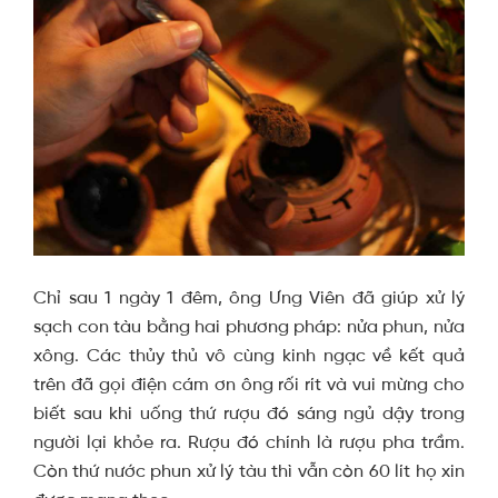
Chỉ sau 1 ngày 1 đêm, ông Ưng Viên đã giúp xử lý
sạch con tàu bằng hai phương pháp: nửa phun, nửa
xông. Các thủy thủ vô cùng kinh ngạc về kết quả
trên đã gọi điện cám ơn ông rối rít và vui mừng cho
biết sau khi uống thứ rượu đó sáng ngủ dậy trong
người lại khỏe ra. Rượu đó chính là rượu pha trầm.
Còn thứ nước phun xử lý tàu thì vẫn còn 60 lít họ xin