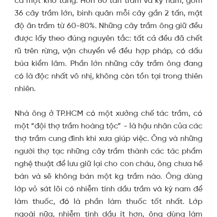
cả một kho tàng: Hơn 60 tấn trầm và kỳ nam, gồm
36 cây trầm lớn, bình quân mỗi cây gần 2 tấn, mật
độ ăn trầm từ 60-80%. Những cây trầm ông giữ đều
được lấy theo đúng nguyên tắc: tất cả đều đã chết
rũ trên rừng, vận chuyển về đều hợp pháp, có dấu
búa kiểm lâm. Phần lớn những cây trầm ông đang
có là độc nhất vô nhị, không còn tồn tại trong thiên
nhiên.
Nhà ông ở TP.HCM có một xưởng chế tác trầm, có
một “đội thợ trầm hoàng tộc” - là hậu nhân của các
thợ trầm cung đình khi xưa giúp việc. Ông và những
người thợ tạc những cây trầm thành các tác phẩm
nghệ thuật để lưu giữ lại cho con cháu, ông chưa hề
bán và sẽ không bán một kg trầm nào. Ông dùng
lớp vỏ sát lõi có nhiễm tinh dầu trầm và kỳ nam để
làm thuốc, đó là phần làm thuốc tốt nhất. Lớp
ngoài nữa, nhiễm tinh dầu ít hơn, ông dùng làm