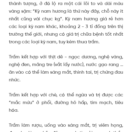
thành tượng, ở đó lộ ra một cái lõi to và dài màu
vàng sậm: “Kỳ nam hương là thứ này đây, chỗ này ít
nhất cũng vài chục kg”. Kỳ nam hương giá rẻ hơn
các loại kỳ nam khác, khoảng 2 - 3 tỉ đồng trên thị
trường thế giới, nhưng có giá trị chữa bệnh tốt nhất
trong các loại kỳ nam, tuy kém thua trầm.
Trầm kết hợp với thịt dê - ngọc dương, nghệ vàng,
nghệ đen, măng tre (vắt lấy nước), nước gạo rang …
ăn vào có thể làm sáng mắt, thính tai, trị chứng đau
nhức.
Trầm kết hợp với chè, có thể ngừa và trị được các
“mắc mứu” ở phổi, đường hô hấp, tim mạch, tiêu
hóa.
Trầm làm rượu, uống vào sáng mắt, trị viêm họng,