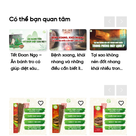
Có thể bạn quan tâm
Tết Đoan Ngọ –
Bệnh xoang, khói
Tại sao không
Là
Ăn bánh tro có
nhang và những
nên đốt nhang
hu
giúp diệt sâu
điều cần biết liên
khói nhiều trong
d
bọ?
quan
phòng máy
h
lạnh?