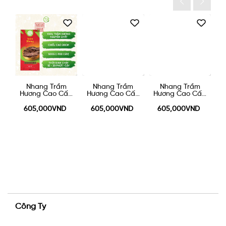
Nhang Trầm
Nhang Trầm
Nhang Trầm
An
Hương Cao Cấp
Hương Cao Cấp
Hương Cao Cấp
H
20cm 500g
30cm - 500g
40cm - 500g
605,000VND
605,000VND
605,000VND
Công Ty