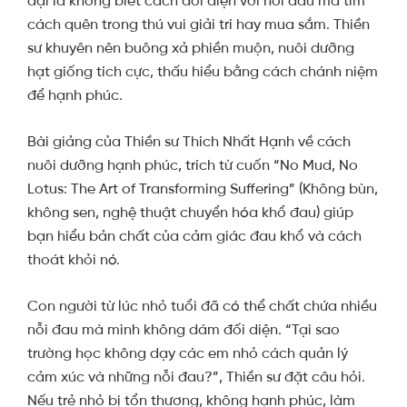
đại là không biết cách đối diện với nỗi đau mà tìm
cách quên trong thú vui giải trí hay mua sắm. Thiền
sư khuyên nên buông xả phiền muộn, nuôi dưỡng
hạt giống tích cực, thấu hiểu bằng cách chánh niệm
để hạnh phúc.
Bài giảng của Thiền sư Thích Nhất Hạnh về cách
nuôi dưỡng hạnh phúc, trích từ cuốn “No Mud, No
Lotus: The Art of Transforming Suffering” (Không bùn,
không sen, nghệ thuật chuyển hóa khổ đau) giúp
bạn hiểu bản chất của cảm giác đau khổ và cách
thoát khỏi nó.
Con người từ lúc nhỏ tuổi đã có thể chất chứa nhiều
nỗi đau mà mình không dám đối diện. “Tại sao
trường học không dạy các em nhỏ cách quản lý
cảm xúc và những nỗi đau?”, Thiền sư đặt câu hỏi.
Nếu trẻ nhỏ bị tổn thương, không hạnh phúc, làm