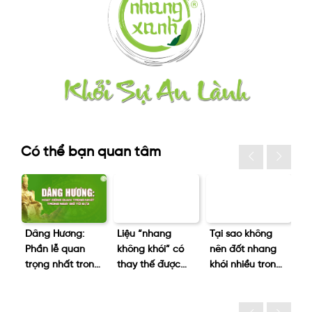
Có thể bạn quan tâm
át
Dâng Hương:
Liệu “nhang
Tại sao không
Bệ
g
Phần lễ quan
không khói” có
nên đốt nhang
n
trọng nhất trong
thay thế được
khói nhiều trong
đi
ngày giỗ tổ 10/3
nhang truyền
phòng máy
q
thống không?
lạnh?