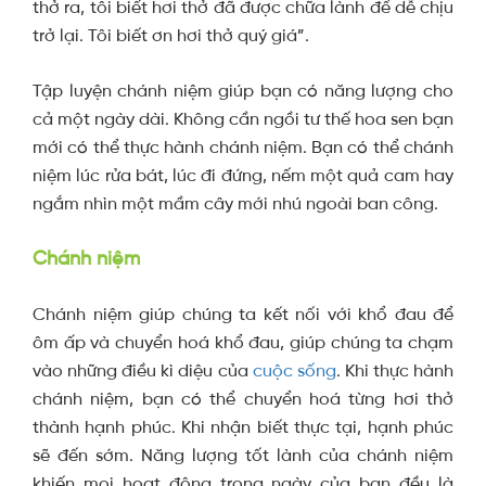
thở ra, tôi biết hơi thở đã được chữa lành để dễ chịu
trở lại. Tôi biết ơn hơi thở quý giá”.
Tập luyện chánh niệm giúp bạn có năng lượng cho
cả một ngày dài. Không cần ngồi tư thế hoa sen bạn
mới có thể thực hành chánh niệm. Bạn có thể chánh
niệm lúc rửa bát, lúc đi đứng, nếm một quả cam hay
ngắm nhìn một mầm cây mới nhú ngoài ban công.
Chánh niệm
Chánh niệm giúp chúng ta kết nối với khổ đau để
ôm ấp và chuyển hoá khổ đau, giúp chúng ta chạm
vào những điều kì diệu của
cuộc sống
. Khi thực hành
chánh niệm, bạn có thể chuyển hoá từng hơi thở
thành hạnh phúc. Khi nhận biết thực tại, hạnh phúc
sẽ đến sớm. Năng lượng tốt lành của chánh niệm
khiến mọi hoạt động trong ngày của bạn đều là