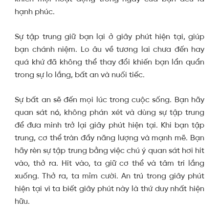
hạnh phúc.
Sự tập trung giữ bạn lại ở giây phút hiện tại, giúp
bạn chánh niệm. Lo âu về tương lai chưa đến hay
quá khứ đã không thể thay đổi khiến bạn lẩn quẩn
trong sự lo lắng, bất an và nuối tiếc.
Sự bất an sẽ đến mọi lúc trong cuộc sống. Bạn hãy
quan sát nó, không phán xét và dùng sự tập trung
để đưa mình trở lại giây phút hiện tại. Khi bạn tập
trung, cơ thể tràn đầy năng lượng và mạnh mẽ. Bạn
hãy rèn sự tập trung bằng việc chú ý quan sát hơi hít
vào, thở ra. Hít vào, ta giữ cơ thể và tâm trí lắng
xuống. Thở ra, ta mỉm cười. An trú trong giây phút
hiện tại vì ta biết giây phút này là thứ duy nhất hiện
hữu.