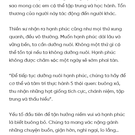
sao mong các em có thể tập trung và học hành. Tổn
thương của người này tác động đến người khác.
Thiền sư nhận ra hạnh phúc cũng như mọi thứ xung
quanh, đều vô thường. Muốn hạnh phúc dài lâu và
vững bền, ta cần dưỡng nuôi. Không một thứ gì có
thể tồn tại nếu ta không dưỡng nuôi. Hạnh phúc
không được chăm sóc một ngày sẽ sớm phai tàn.
“Để tiếp tục dưỡng nuôi hạnh phúc, chúng ta hãy để
cơ thể và tâm trí thực hành 5 thói quen: buông xả,
thu nhận những hạt giống tích cực, chánh niệm, tập
trung và thấu hiểu”.
Yếu tố đầu tiên để tận hưởng niềm vui và hạnh phúc
là biết buông bỏ. Chúng ta mang vác nặng gánh
những chuyện buồn, giận hờn, nghi ngại, lo lắng…