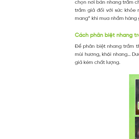
chọn nơi bán nhang trầm ch
trầm giả đối với sức khỏe 
mang” khi mua nhầm hàng gi
Cách phân biệt nhang tr
Để phân biệt nhang trầm t
mùi hương, khói nhang… Dướ
giả kém chất lượng.