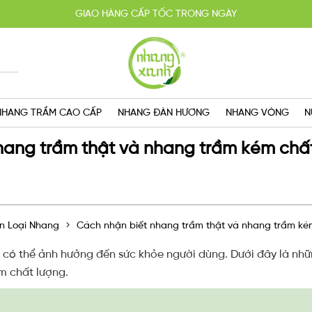
HOÀN TIỀN 100% KHI SẢN PHẨM KHÔNG ĐÚNG CAM KẾT
YẾN MÃI MUA 2 TẶNG 1, MIỄN PHÍ GIAO HÀNG SG VỚI HÓA ĐƠN TRÊN 
GIAO HÀNG CẤP TỐC TRONG NGÀY
NHANG TRẦM CAO CẤP
NHANG ĐÀN HƯƠNG
NHANG VÒNG
N
hang trầm thật và nhang trầm kém chấ
n Loại Nhang
Cách nhận biết nhang trầm thật và nhang trầm ké
có thể ảnh hưởng đến sức khỏe người dùng. Dưới đây là nh
m chất lượng.