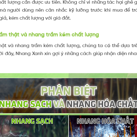
ất lượng cần được ưu tiên. Không chỉ vì những tác hại ghê
mà người dùng nên cân nhắc kỹ lưỡng trước khi mua để trá
ả, kém chất lượng với giá đắt.
ầm thật và nhang trầm kém chất lượng
hật và nhang trầm kém chất lượng, chúng ta có thể dựa trê
i đây, Nhang Xanh xin gợi ý những cách giúp nhận diện nh