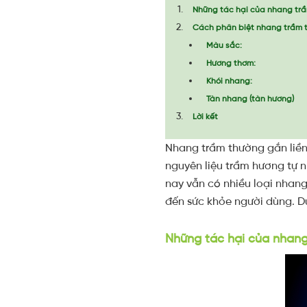
Những tác hại của nhang tr
Cách phân biệt nhang trầm 
Màu sắc:
Hương thơm:
Khói nhang:
Tàn nhang (tàn hương)
Lời kết
Nhang trầm thường gắn liền
nguyên liệu trầm hương tự n
nay vẫn có nhiều loại nhan
đến sức khỏe người dùng. D
Những tác hại của nhang