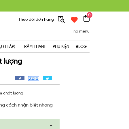
0
300K
Theo dõi đơn hàng
no menu
Ụ (THÁP)
TRẦM THANH
PHỤ KIỆN
BLOG
t lượng
m chất lượng
ững cách nhận biết nhang