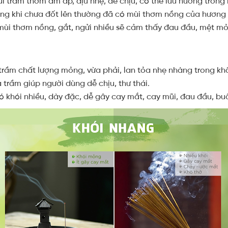
ùi trầm thơm ấm áp, dịu nhẹ, dễ chịu, có thể lưu hương trong
ng khi chưa đốt lên thường đã có mùi thơm nồng của hương 
mùi thơm nồng, gắt, ngửi nhiều sẽ cảm thấy đau đầu, mệt mỏ
 trầm chất lượng mỏng, vừa phải, lan tỏa nhẹ nhàng trong khô
trầm giúp người dùng dễ chịu, thư thái.
 khói nhiều, dày đặc, dễ gây cay mắt, cay mũi, đau đầu, bu