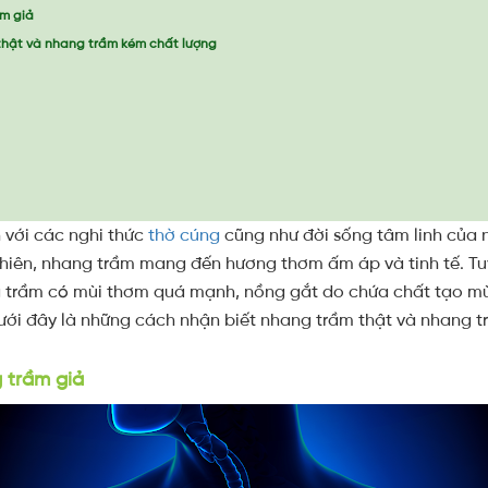
ầm giả
thật và nhang trầm kém chất lượng
 với các nghi thức
thờ cúng
cũng như đời sống tâm linh của n
hiên, nhang trầm mang đến hương thơm ấm áp và tinh tế. Tuy 
g trầm có mùi thơm quá mạnh, nồng gắt do chứa chất tạo m
ưới đây là những cách nhận biết nhang trầm thật và nhang t
 trầm giả