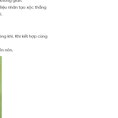
 không gian.
liệu nhân tạo xộc thẳng
i.
ng khí. Khi kết hợp cùng
ồn nôn.