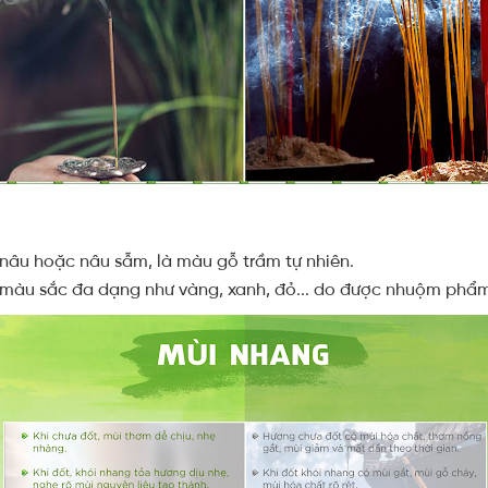
nâu hoặc nâu sẫm, là màu gỗ trầm tự nhiên.
 màu sắc đa dạng như vàng, xanh, đỏ... do được nhuộm ph