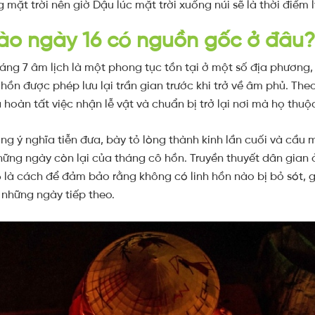
 mặt trời nên giờ Dậu lúc mặt trời xuống núi sẽ là thời điểm 
ào ngày 16 có nguồn gốc ở đâu
ng 7 âm lịch là một phong tục tồn tại ở một số địa phương, 
hồn được phép lưu lại trần gian trước khi trở về âm phủ. Th
ã hoàn tất việc nhận lễ vật và chuẩn bị trở lại nơi mà họ thuộ
ng ý nghĩa tiễn đưa, bày tỏ lòng thành kính lần cuối và cầu
hững ngày còn lại của tháng cô hồn. Truyền thuyết dân gian 
 là cách để đảm bảo rằng không có linh hồn nào bị bỏ sót, g
g những ngày tiếp theo.