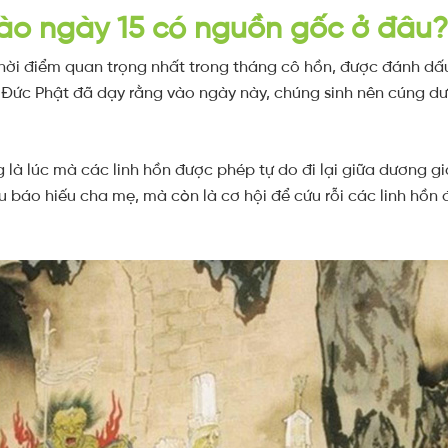
ào ngày 15 có nguồn gốc ở đâu
thời điểm quan trọng nhất trong tháng cô hồn, được đánh dấu
, Đức Phật đã dạy rằng vào ngày này, chúng sinh nên cúng d
 là lúc mà các linh hồn được phép tự do đi lại giữa dương g
u báo hiếu cha mẹ, mà còn là cơ hội để cứu rỗi các linh hồn