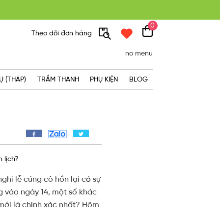
0
300K
Theo dõi đơn hàng
no menu
Ụ (THÁP)
TRẦM THANH
PHỤ KIỆN
BLOG
 lịch?
ghi lễ cúng cô hồn lại có sự
ng vào ngày 14, một số khác
 mới là chính xác nhất? Hôm