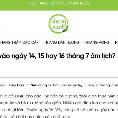
HOÀN TIỀN 100% KHI SẢN PHẨM KHÔNG ĐÚNG CAM KẾT
YẾN MÃI MUA 2 TẶNG 1, MIỄN PHÍ GIAO HÀNG SG VỚI HÓA ĐƠN TRÊN 
GIAO HÀNG CẤP TỐC TRONG NGÀY
NHANG TRẦM CAO CẤP
NHANG ĐÀN HƯƠNG
NHANG VÒNG
N
ào ngày 14, 15 hay 16 tháng 7 âm lịch?
óa - Tâm Linh
Nên cúng cô hồn vào ngày 14, 15 hay 16 tháng 7 âm
là cầu siêu cho các linh hồn cô quạnh, thời gian thực hiện n
ùng miền và hệ tư tưởng tôn giáo. Nhiều gia đình lựa chọn cú
ít nơi lại làm lễ vào ngày 16. Vậy cúng cô hồn vào ngày nào
 lời câu hỏi này chính xác nhất nhé.