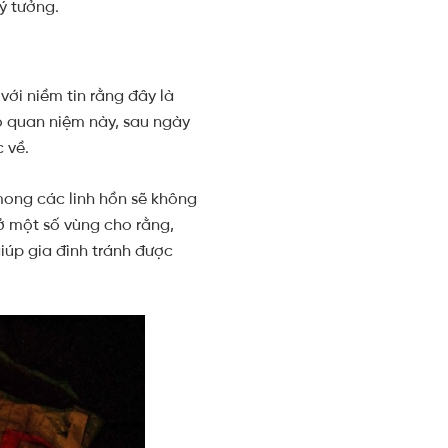
lý tưởng.
?
với niềm tin rằng đây là
eo quan niệm này, sau ngày
c về.
 mong các linh hồn sẽ không
ở một số vùng cho rằng,
iúp gia đình tránh được