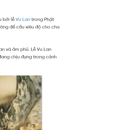
?
 bởi lễ
Vu Lan
trong Phật
ường để cầu siêu độ cho cha
ian và âm phủ. Lễ Vu Lan
 đang chịu đựng trong cảnh