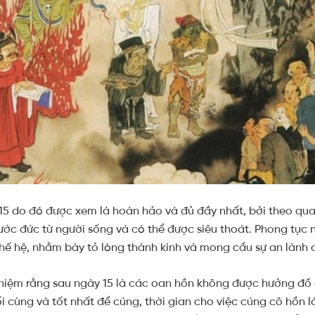
15 do đó được xem là hoàn hảo và đủ đầy nhất, bởi theo quan
ước đức từ người sống và có thể được siêu thoát. Phong tục n
thế hệ, nhằm bày tỏ lòng thành kính và mong cầu sự an lành c
niệm rằng sau ngày 15 là các oan hồn không được hưởng đồ 
i cùng và tốt nhất để cúng, thời gian cho việc cúng cô hồn 