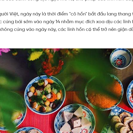
ười Việt, ngày này là thời điểm "cô hồn" bắt đầu lang thang t
việc cúng bái sớm vào ngày 14 nhằm mục đích xoa dịu các linh 
không cúng vào ngày này, các linh hồn có thể trở nên giận dữ