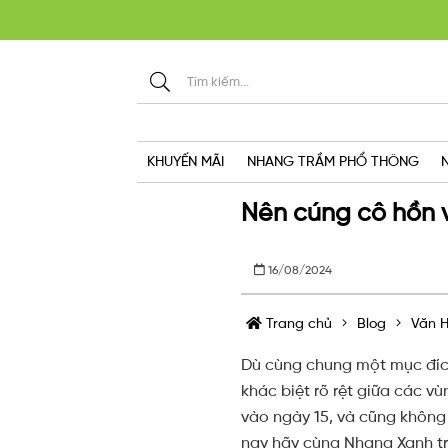
KHU
KHUYẾN MÃI
NHANG TRẦM PHỔ THÔNG
Nên cúng cô hồn v
16/08/2024
Trang chủ
Blog
Văn H
Dù cùng chung một mục đích 
khác biệt rõ rệt giữa các v
vào ngày 15, và cũng không 
nay hãy cùng Nhang Xanh trả