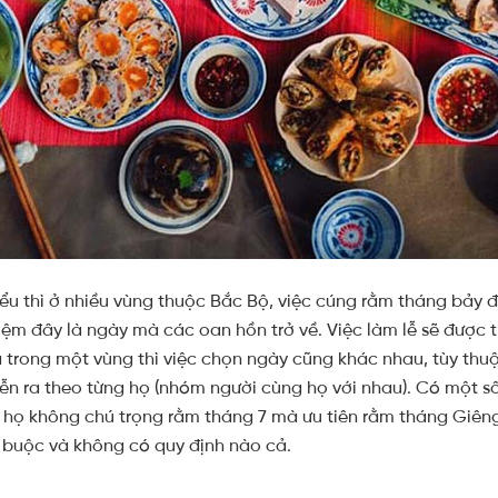
ểu thì ở nhiều vùng thuộc Bắc Bộ, việc cúng rằm tháng bảy đ
ệm đây là ngày mà các oan hồn trở về. Việc làm lễ sẽ được t
à trong một vùng thì việc chọn ngày cũng khác nhau, tùy thu
ễn ra theo từng họ (nhóm người cùng họ với nhau). Có một số
ó họ không chú trọng rằm tháng 7 mà ưu tiên rằm tháng Giêng
 buộc và không có quy định nào cả.