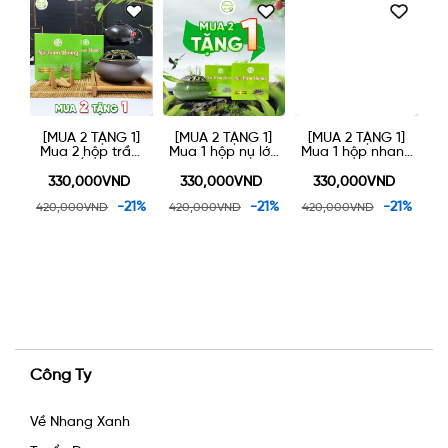
1]
[MUA 2 TẶNG 1]
[MUA 2 TẶNG 1]
[MUA 2 TẶNG 1]
N
ầm
Mua 2 hộp trầm
Mua 1 hộp nụ lớn
Mua 1 hộp nhang
c
nụ LỚN được
+ 1 hộp nụ nhỏ
trầm + 1 hộp nụ
ốm
tặng một lư gốm
tặng 1 lư gốm
trầm tặng 1 lư
330,000VND
330,000VND
330,000VND
k
xông trầm 90k
xông trầm
gốm 90k
1%
-21%
-21%
-21%
420,000VND
420,000VND
420,000VND
Công Ty
Về Nhang Xanh