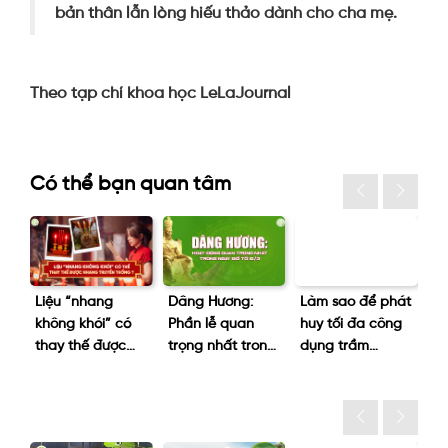
bản thân lẫn lòng hiếu thảo dành cho cha mẹ.
Theo tạp chí khoa học LeLaJournal
Có thể bạn quan tâm
Liệu “nhang
Dâng Hương:
Làm sao để phát
Bệ
không khói” có
Phần lễ quan
huy tối đa công
n
g
thay thế được
trọng nhất trong
dụng trầm
đi
nhang truyền
ngày giỗ tổ 10/3
hương?
q
thống không?