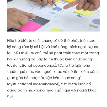
Nếu trẻ biết tự chủ, chúng sẽ có thể phát triển các
kỹ năng tâm lý xã hội và khả năng thích nghi. Ngược
lại, nếu thiếu tự chủ, trẻ sẽ phát triển theo một trong
hai xu hướng đối lập là "lệ thuộc kém chức năng"
(dysfunctional dependence), tức là trẻ luôn phụ
thuộc quá mức vào người khác và cố tìm kiếm cảm
giác gắn bó; hoặc "tự lập kém chức năng"
(dysfunctional independence), tức là trẻ luôn cố
gắng tránh né, không muốn gần gũi với người khác
(15).