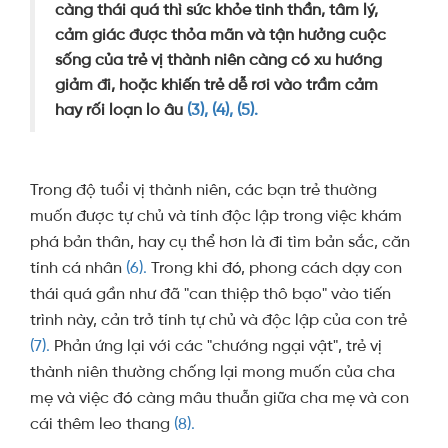
càng thái quá thì sức khỏe tinh thần, tâm lý,
cảm giác được thỏa mãn và tận hưởng cuộc
sống của trẻ vị thành niên càng có xu hướng
giảm đi, hoặc khiến trẻ dễ rơi vào trầm cảm
hay rối loạn lo âu
(3),
(4),
(5).
Trong độ tuổi vị thành niên, các bạn trẻ thường
muốn được tự chủ và tính độc lập trong việc khám
phá bản thân, hay cụ thể hơn là đi tìm bản sắc, căn
tính cá nhân
(6).
Trong khi đó, phong cách dạy con
thái quá gần như đã "can thiệp thô bạo" vào tiến
trình này, cản trở tính tự chủ và độc lập của con trẻ
(7).
Phản ứng lại với các "chướng ngại vật", trẻ vị
thành niên thường chống lại mong muốn của cha
mẹ và việc đó càng mâu thuẫn giữa cha mẹ và con
cái thêm leo thang
(8).