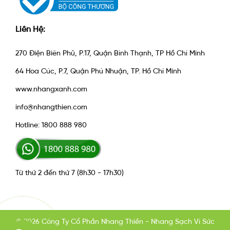
Liên Hệ:
270 Điện Biên Phủ, P.17, Quận Bình Thạnh, TP Hồ Chí Minh
64 Hoa Cúc, P.7, Quận Phú Nhuận, TP. Hồ Chí Minh
www.nhangxanh.com
info@nhangthien.com
Hotline: 1800 888 980
Từ thứ 2 đến thứ 7 (8h30 - 17h30)
© 2026 Công Ty Cổ Phần Nhang Thiền - Nhang Sạch Vì Sức