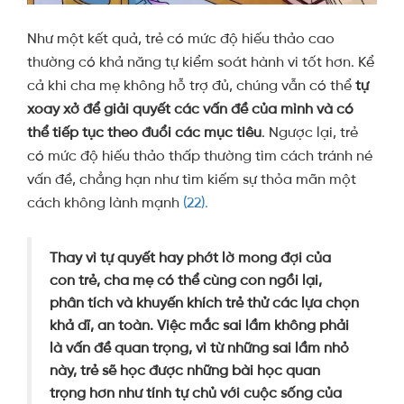
Như một kết quả, trẻ có mức độ hiếu thảo cao
thường có khả năng tự kiểm soát hành vi tốt hơn. Kể
cả khi cha mẹ không hỗ trợ đủ, chúng vẫn có thể
tự
xoay xở để giải quyết các vấn đề của mình và có
thể tiếp tục theo đuổi các mục tiêu
. Ngược lại, trẻ
có mức độ hiếu thảo thấp thường tìm cách tránh né
vấn đề, chẳng hạn như tìm kiếm sự thỏa mãn một
cách không lành mạnh
(22).
Thay vì tự quyết hay phớt lờ mong đợi của
con trẻ, cha mẹ có thể cùng con ngồi lại,
phân tích và khuyến khích trẻ thử các lựa chọn
khả dĩ, an toàn. Việc mắc sai lầm không phải
là vấn đề quan trọng, vì từ những sai lầm nhỏ
này, trẻ sẽ học được những bài học quan
trọng hơn như tính tự chủ với cuộc sống của