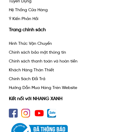
Tuyển Dụng
Hệ Thống Cửa Hàng
Ý Kiến Phản Hồi
Trang chính sách
Hình Thức Vận Chuyển
Chính sách bảo mật thông tin
Chính sách thanh toán và hoàn tiền
Khách Hàng Thân Thiết
Chính Sách Đổi Trả
Hướng Dẫn Mua Hàng Trên Website
Kết nối với NHANG XANH