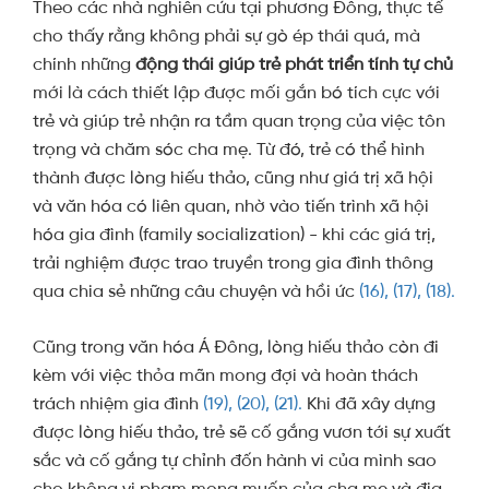
Theo các nhà nghiên cứu tại phương Đông, thực tế
cho thấy rằng không phải sự gò ép thái quá, mà
chính những
động thái giúp trẻ phát triển tính tự chủ
mới là cách thiết lập được mối gắn bó tích cực với
trẻ và giúp trẻ nhận ra tầm quan trọng của việc tôn
trọng và chăm sóc cha mẹ. Từ đó, trẻ có thể hình
thành được lòng hiếu thảo, cũng như giá trị xã hội
và văn hóa có liên quan, nhờ vào tiến trình xã hội
hóa gia đình (family socialization) - khi các giá trị,
trải nghiệm được trao truyền trong gia đình thông
qua chia sẻ những câu chuyện và hồi ức
(16),
(17),
(18).
Cũng trong văn hóa Á Đông, lòng hiếu thảo còn đi
kèm với việc thỏa mãn mong đợi và hoàn thách
trách nhiệm gia đình
(19),
(20),
(21).
Khi đã xây dựng
được lòng hiếu thảo, trẻ sẽ cố gắng vươn tới sự xuất
sắc và cố gắng tự chỉnh đốn hành vi của mình sao
cho không vi phạm mong muốn của cha mẹ và địa