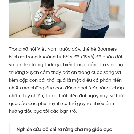
Trong xã hội Việt Nam trước đây, thế hệ Boomers
(sinh ra trong khoảng từ 1946 đến 1964) đã chào đời
và lớn lên trong thời kỳ chiến tranh, dẫn đến việc họ
thường xuyên cảm thấy bất an trong cuộc sống và
kèm cặp con cái thái quá là một điều có phần hiển
nhiên mà những đứa con đành phải "cắn răng" chấp
nhận. Tuy nhiên, trong thời hiện đại ngày nay, sự thái
quá của các phụ huynh có thể gây ra nhiều ảnh
hưởng tiêu cực tới các bạn trẻ.
Nghiên cứu đã chỉ ra rằng cha mẹ giáo dục