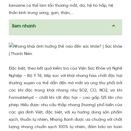
benzene có thể làm tổn thương mắt, da, hệ hô hấp, hệ
thần kinh trung ương, gan, thận,…
Xem nhanh
Đặc biệt, theo kết quả kiểm tra của Viện Sức Khỏe và Nghề
Nghiệp – Bộ Y Tế, tiếp xúc với khói nhang hóa chất độc hại
thường xuyên có thể dẫn đến mờ mắt và ung thư phổi bởi
các khí độc trong khói nhang như SO2, CO, NO2, và khí
Formaldehyd – chất khí rất độc hại – cao gấp 125 lần cho
phép. Hiểu được nhu cầu thắp nhang (hương) phổ biến của
các gia đình Việt, đặc biệt, với xu hướng dùng sản phẩm
sạch, thuần tự nhiên, Nhang Xanh được ưa chuộng với chất
lượng nhang chuẩn sạch 100% tự nhiên, đảm bảo an toàn