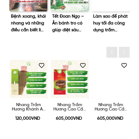
Bệnh xoang, khói
Tết Đoan Ngọ –
Làm sao để phát
Tạ
nhang và những
Ăn bánh tro có
huy tối đa công
nê
ng
điều cần biết liên
giúp diệt sâu
dụng trầm
kh
/3
quan
bọ?
hương?
p
lạ
Nhang Trầm
Nhang Trầm
Nhang Trầm
ấp
Hương Khánh An
Hương Cao Cấp
Hương Cao Cấp
H
30cm 200g
20cm 500g
30cm - 500g
120,000VND
605,000VND
605,000VND