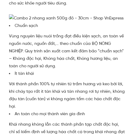
cho sức khỏe người tiêu dùng.
Chuẩn sạch
Vùng nguyên liệu nuôi trồng đạt điều kiện sạch, an toàn về
nguồn nước, nguồn đất,… theo chuẩn của BỘ NÔNG
NGHIỆP. Quy trình sản xuất cam kết đảm bảo “chuẩn sạch”
– Không độc hại, Không hóa chất, Không hương liệu, an
toàn cho người sử dụng.
Ít tàn khói
Với thành phần 100% tự nhiên từ trầm hương và keo bời lời,
khi cháy tạo rất ít tàn khói và tàn nhang rơi tự nhiên, không
đậu tàn (cuốn tàn) vì không ngâm tẩm các hóa chất độc
hại.
An toàn cho mọi thành viên gia đình
Khói nhang không lẫn các thành phần tạp chất độc hại,
chỉ số kiểm định về lượng hóa chất có trong khói nhang đạt