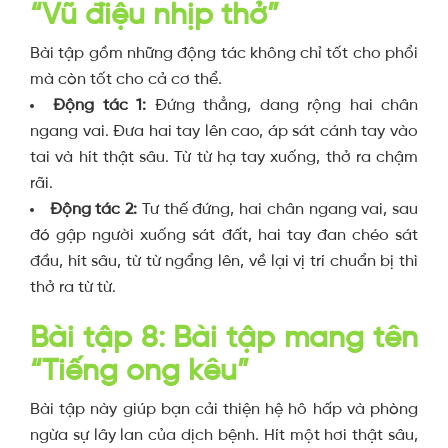
“Vũ điệu nhịp thở”
Bài tập gồm những động tác không chỉ tốt cho phổi
mà còn tốt cho cả cơ thể.
Động tác 1:
Đứng thẳng, dang rộng hai chân
ngang vai. Đưa hai tay lên cao, áp sát cánh tay vào
tai và hít thật sâu. Từ từ hạ tay xuống, thở ra chậm
rãi.
Động tác 2:
Tư thế đứng, hai chân ngang vai, sau
đó gập người xuống sát đất, hai tay đan chéo sát
đầu, hít sâu, từ từ ngẩng lên, về lại vị trí chuẩn bị thì
thở ra từ từ.
Bài tập 8: Bài tập mang tên
“Tiếng ong kêu”
Bài tập này giúp bạn cải thiện hệ hô hấp và phòng
ngừa sự lây lan của dịch bệnh. Hít một hơi thật sâu,