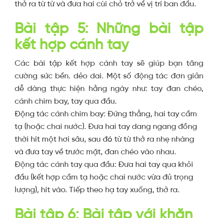
thở ra từ từ và đưa hai cùi chỏ trở về vị trí ban đầu.
Bài tập 5: Những bài tập
kết hợp cánh tay
Các bài tập kết hợp cánh tay sẽ giúp bạn tăng
cường sức bền. dẻo dai. Một số động tác đơn giản
dễ dàng thực hiện hằng ngày như: tay đan chéo,
cánh chim bay, tay qua đầu.
Động tác cánh chim bay: Đứng thẳng, hai tay cầm
tạ (hoặc chai nước). Đưa hai tay dang ngang đồng
thời hít một hơi sâu, sau đó từ từ thở ra nhẹ nhàng
và đưa tay về trước mặt, đan chéo vào nhau.
Động tác cánh tay qua đầu: Đưa hai tay qua khỏi
đầu (kết hợp cầm tạ hoặc chai nước vừa đủ trọng
lượng), hít vào. Tiếp theo hạ tay xuống, thở ra.
Bài tập 6: Bài tập với khăn