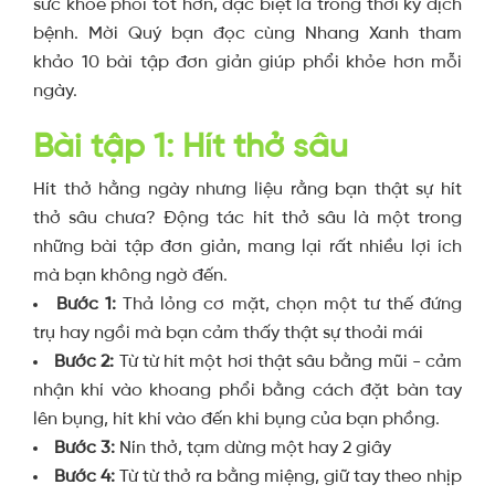
sức khỏe phổi tốt hơn, đặc biệt là trong thời kỳ dịch
bệnh. Mời Quý bạn đọc cùng Nhang Xanh tham
khảo 10 bài tập đơn giản giúp phổi khỏe hơn mỗi
ngày.
Bài tập 1: Hít thở sâu
Hít thở hằng ngày nhưng liệu rằng bạn thật sự hít
thở sâu chưa? Động tác hít thở sâu là một trong
những bài tập đơn giản, mang lại rất nhiều lợi ích
mà bạn không ngờ đến.
Bước 1:
Thả lỏng cơ mặt, chọn một tư thế đứng
trụ hay ngồi mà bạn cảm thấy thật sự thoải mái
Bước 2:
Từ từ hít một hơi thật sâu bằng mũi - cảm
nhận khí vào khoang phổi bằng cách đặt bàn tay
lên bụng, hít khí vào đến khi bụng của bạn phồng.
Bước 3:
Nín thở, tạm dừng một hay 2 giây
Bước 4:
Từ từ thở ra bằng miệng, giữ tay theo nhịp