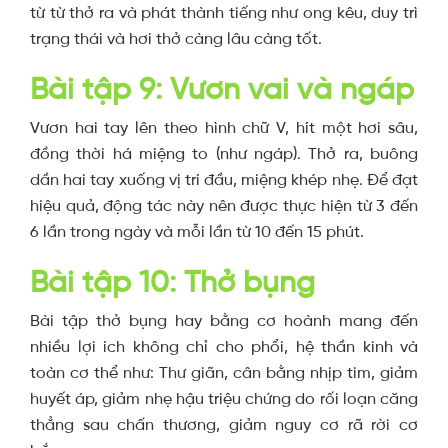
từ từ thở ra và phát thành tiếng như ong kêu, duy trì
trạng thái và hơi thở càng lâu càng tốt.
Bài tập 9: Vươn vai và ngáp
Vươn hai tay lên theo hình chữ V, hít một hơi sâu,
đồng thời há miệng to (như ngáp). Thở ra, buông
dần hai tay xuống vị trí đầu, miệng khép nhẹ.
Để đạt
hiệu quả, động tác này nên được thực hiện từ 3 đến
6 lần trong ngày và mỗi lần từ 10 đến 15 phút.
Bài tập 10: Thở bụng
Bài tập thở bụng hay bằng cơ hoành mang đến
nhiều lợi ích không chỉ cho phổi, hệ thần kinh và
toàn cơ thể như: Thư giãn, cân bằng nhịp tim, giảm
huyết áp, giảm nhẹ hậu triệu chứng do rối loạn căng
thẳng sau chấn thương, giảm nguy cơ rã rời cơ