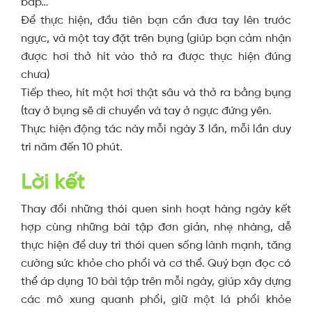
bắp…
Để thực hiện, đầu tiên bạn cần đưa tay lên trước
ngực, và một tay đặt trên bụng (giúp bạn cảm nhận
được hơi thở hít vào thở ra được thực hiện đúng
chưa)
Tiếp theo, hít một hơi thật sâu và thở ra bằng bụng
(tay ở bụng sẽ di chuyển và tay ở ngực đứng yên.
Thực hiện động tác này mỗi ngày 3 lần, mỗi lần duy
trì năm đến 10 phút.
Lời kết
Thay đổi những thói quen sinh hoạt hàng ngày kết
hợp cùng những bài tập đơn giản, nhẹ nhàng, dễ
thực hiện để duy trì thói quen sống lành mạnh, tăng
cường sức khỏe cho phổi và cơ thể. Quý bạn đọc có
thể áp dụng 10 bài tập trên mỗi ngày, giúp xây dựng
các mô xung quanh phổi, giữ một lá phổi khỏe