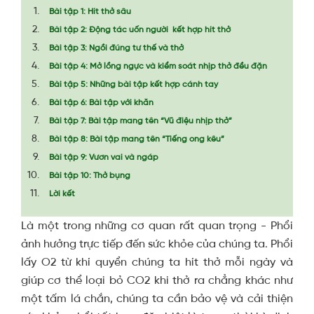
Bài tập 1: Hít thở sâu
Bài tập 2: Động tác uốn người kết hợp hít thở
Bài tập 3: Ngồi đúng tư thế và thở
Bài tập 4: Mở lồng ngực và kiểm soát nhịp thở đều đặn
Bài tập 5: Những bài tập kết hợp cánh tay
Bài tập 6: Bài tập với khăn
Bài tập 7: Bài tập mang tên “Vũ điệu nhịp thở”
Bài tập 8: Bài tập mang tên “Tiếng ong kêu”
Bài tập 9: Vươn vai và ngáp
Bài tập 10: Thở bụng
Lời kết
Là một trong những cơ quan rất quan trọng - Phổi
ảnh hưởng trực tiếp đến sức khỏe của chúng ta. Phổi
lấy O2 từ khí quyển chúng ta hít thở mỗi ngày và
giúp cơ thể loại bỏ CO2 khi thở ra chẳng khác như
một tấm lá chắn, chúng ta cần bảo vệ và cải thiện