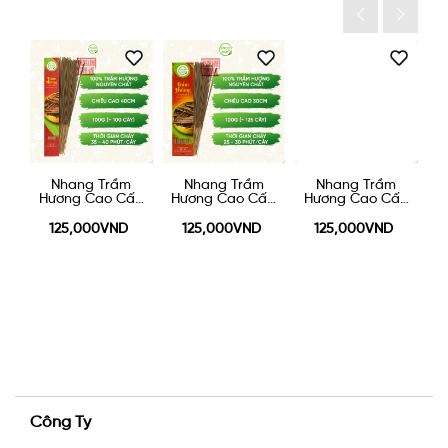
áy
Nhang Trầm
Nhang Trầm
Nhang Trầm
N
0g
Hương Cao Cấp
Hương Cao Cấp
Hương Cao Cấp
40cm - 100g
30cm - 100g
20cm 100g
125,000VND
125,000VND
125,000VND
Công Ty