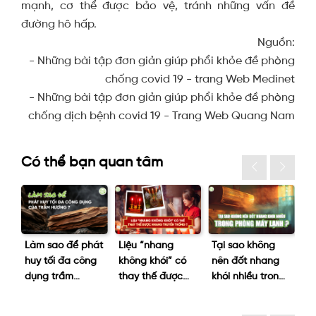
mạnh, cơ thể được bảo vệ, tránh những vấn đề
đường hô hấp.
Nguồn:
- Những bài tập đơn giản giúp phổi khỏe đề phòng
chống covid 19 - trang Web Medinet
- Những bài tập đơn giản giúp phổi khỏe đề phòng
chống dịch bệnh covid 19 - Trang Web Quang Nam
Có thể bạn quan tâm
hói
Làm sao để phát
Liệu “nhang
Tại sao không
D
ng
huy tối đa công
không khói” có
nên đốt nhang
Ph
iên
dụng trầm
thay thế được
khói nhiều trong
tr
hương?
nhang truyền
phòng máy
ng
thống không?
lạnh?