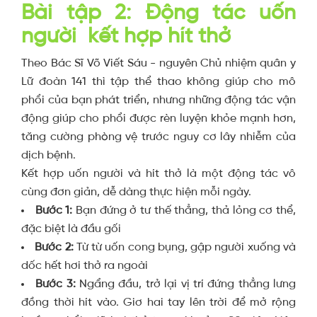
Bài tập 2: Động tác uốn
người kết hợp hít thở
Theo Bác Sĩ Võ Viết Sáu - nguyên Chủ nhiệm quân y
Lữ đoàn 141 thì tập thể thao không giúp cho mô
phổi của bạn phát triển, nhưng những động tác vận
động giúp cho phổi được rèn luyện khỏe mạnh hơn,
tăng cường phòng vệ trước nguy cơ lây nhiễm của
dịch bệnh.
Kết hợp uốn người và hít thở là một động tác vô
cùng đơn giản, dễ dàng thực hiện mỗi ngày.
Bước 1:
Bạn đứng ở tư thế thẳng, thả lỏng cơ thể,
đặc biệt là đầu gối
Bước 2:
Từ từ uốn cong bụng, gập người xuống và
dốc hết hơi thở ra ngoài
Bước 3:
Ngẩng đầu, trở lại vị trí đứng thẳng lưng
đồng thời hít vào. Giơ hai tay lên trời để mở rộng