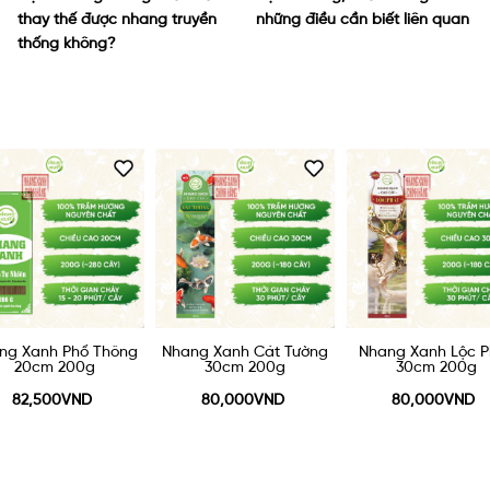
những điều cần biết liên quan
trọng nhất trong ngày giỗ tổ
10/3
ng Xanh Cát Tường
Nhang Xanh Lộc Phát
Nhang Xanh An G
30cm 200g
30cm 200g
30cm 200g
80,000VND
80,000VND
70,000VND