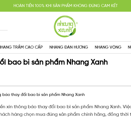
YẾN MÃI MUA 2 TẶNG 1, MIỄN PHÍ GIAO HÀNG SG VỚI HÓA ĐƠN TRÊN 
GIAO HÀNG CẤP TỐC TRONG NGÀY
NHANG TRẦM CAO CẤP
NHANG ĐÀN HƯƠNG
NHANG VÒNG
N
ổi bao bì sản phẩm Nhang Xanh
 báo thay đổi bao bì sản phẩm Nhang Xanh
n xin thông báo thay đổi bao bì sản phẩm Nhang Xanh. Việ
khách hàng chọn mua đúng sản phẩm chính hãng, đồng thời t