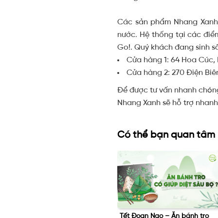
Các sản phẩm Nhang Xanh t
nước. Hệ thống tại các điểm
Go!. Quý khách đang sinh số
Cửa hàng 1: 64 Hoa Cúc,
Cửa hàng 2: 270 Điện Biê
Để được tư vấn nhanh chóng,
Nhang Xanh sẽ hỗ trợ nhanh
Có thể bạn quan tâm
g
Tết Đoan Ngọ – Ăn bánh tro
Liệu “nhang không khói” có