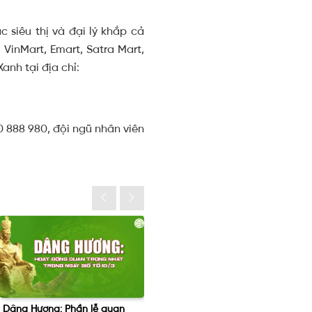
siêu thị và đại lý khắp cả
 VinMart, Emart, Satra Mart,
anh tại địa chỉ:
0 888 980, đội ngũ nhân viên
Làm sao để phát huy tối đa
Tại sao không nên đốt nhang