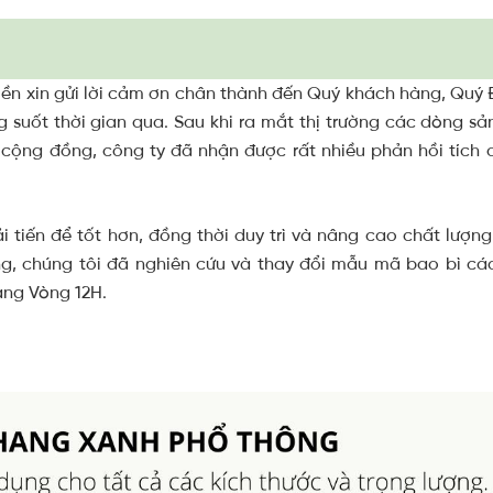
n xin gửi lời cảm ơn chân thành đến Quý khách hàng, Quý Đạ
suốt thời gian qua. Sau khi ra mắt thị trường các dòng s
 cộng đồng, công ty đã nhận được rất nhiều phản hồi tích
ải tiến để tốt hơn, đồng thời duy trì và nâng cao chất lượn
ng, chúng tôi đã nghiên cứu và thay đổi mẫu mã bao bì 
ng Vòng 12H.