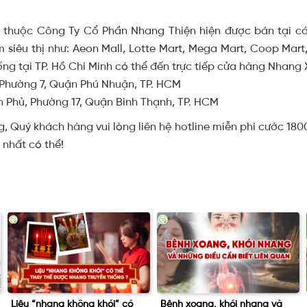
huộc Công Ty Cổ Phần Nhang Thiện hiện được bán tại các 
 siêu thị như: Aeon Mall, Lotte Mart, Mega Mart, Coop Mart,
ng tại TP. Hồ Chí Minh có thể đến trực tiếp cửa hàng Nhang X
 Phường 7, Quận Phú Nhuận, TP. HCM
n Phủ, Phường 17, Quận Bình Thạnh, TP. HCM
 Quý khách hàng vui lòng liên hệ hotline miễn phí cước 180
 nhất có thể!
Bệnh xoang, khói nhang và
Dâng Hương: Phần lễ quan