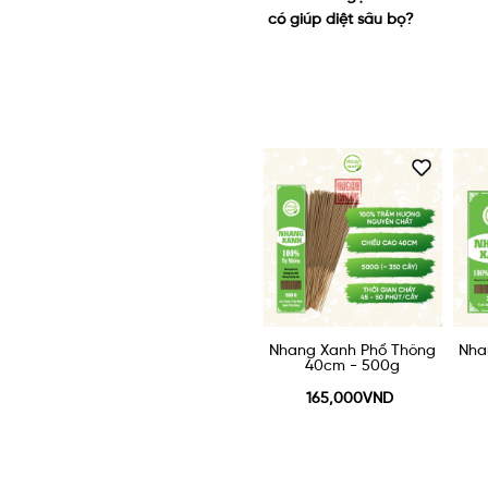
có giúp diệt sâu bọ?
thay thế được nhang truyền
thống không?
ổ Thông
Nhang Xanh Phổ Thông
Nhang Xanh Phổ Thông
Nha
00g
40cm - 500g
20cm 200g
ND
165,000VND
82,500VND