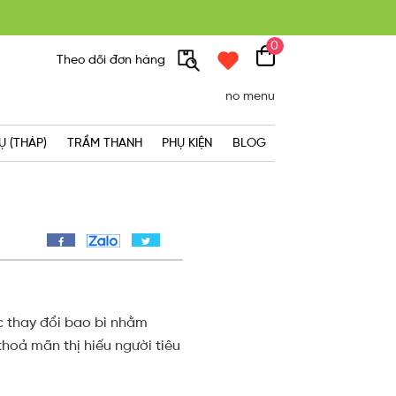
300K
0
Theo dõi đơn hàng
no menu
Ụ (THÁP)
TRẦM THANH
PHỤ KIỆN
BLOG
c thay đổi bao bì nhằm
hoả mãn thị hiếu người tiêu