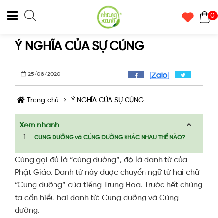
0
Ý NGHĨA CỦA SỰ CÚNG
25/08/2020
Trang chủ
Ý NGHĨA CỦA SỰ CÚNG
Xem nhanh
CUNG DƯỠNG và CÚNG DƯỜNG KHÁC NHAU THẾ NÀO?
Cúng gọi đủ là “cúng dường”, đó là danh từ của
Phật Giáo. Danh từ này được chuyển ngữ từ hai chữ
“Cung dưỡng” của tiếng Trung Hoa. Trước hết chúng
ta cần hiểu hai danh từ: Cung dưỡng và Cúng
dường.