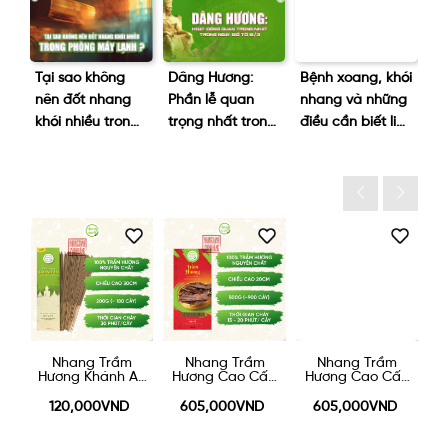
–
Tại sao không
Dâng Hương:
Bệnh xoang, khói
Li
nên đốt nhang
Phần lễ quan
nhang và những
kh
khói nhiều trong
trọng nhất trong
điều cần biết liên
th
phòng máy
ngày giỗ tổ 10/3
quan
nh
lạnh?
th
Nhang Trầm
Nhang Trầm
Nhang Trầm
ấp
Hương Khánh An
Hương Cao Cấp
Hương Cao Cấp
H
30cm 200g
20cm 500g
30cm - 500g
120,000VND
605,000VND
605,000VND