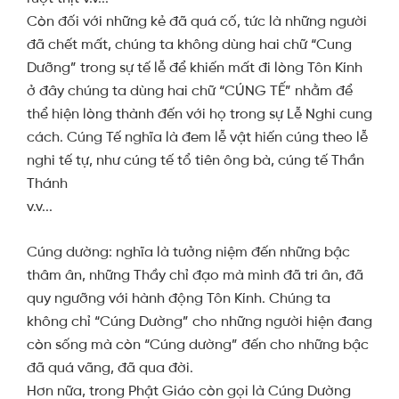
Còn đối với những kẻ đã quá cố, tức là những người
đã chết mất, chúng ta không dùng hai chữ “Cung
Dưỡng” trong sự tế lễ để khiến mất đi lòng Tôn Kính
ở đây chúng ta dùng hai chữ “CÚNG TẾ” nhằm để
thể hiện lòng thành đến với họ trong sự Lễ Nghi cung
cách. Cúng Tế nghĩa là đem lễ vật hiến cúng theo lễ
nghi tế tự, như cúng tế tổ tiên ông bà, cúng tế Thần
Thánh
v.v...
Cúng dường: nghĩa là tưởng niệm đến những bậc
thâm ân, những Thầy chỉ đạo mà mình đã tri ân, đã
quy ngưỡng với hành động Tôn Kính. Chúng ta
không chỉ “Cúng Dường” cho những người hiện đang
còn sống mà còn “Cúng dường” đến cho những bậc
đã quá vãng, đã qua đời.
Hơn nữa, trong Phật Giáo còn gọi là Cúng Dường