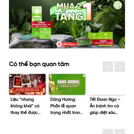
Có thể bạn quan tâm
hói
Liệu “nhang
Dâng Hương:
Tết Đoan Ngọ –
Tạ
ng
không khói” có
Phần lễ quan
Ăn bánh tro có
nê
iên
thay thế được
trọng nhất trong
giúp diệt sâu
kh
nhang truyền
ngày giỗ tổ 10/3
bọ?
p
thống không?
lạ