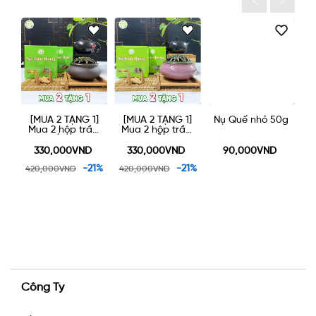
]
[MUA 2 TẶNG 1]
[MUA 2 TẶNG 1]
Nụ Quế nhỏ 50g
N
ớn
Mua 2 hộp trầm
Mua 2 hộp trầm
ỏ
nụ LỚN được
nụ NHỎ được
m
tặng một lư gốm
tặng một lư gốm
330,000VND
330,000VND
90,000VND
xông trầm 90k
xông trầm 90k
1%
-21%
-21%
420,000VND
420,000VND
Công Ty