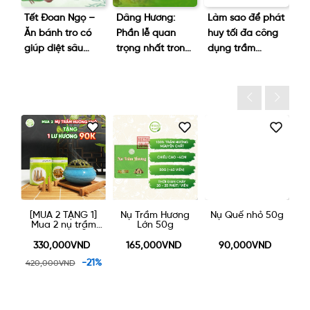
hói
Tết Đoan Ngọ –
Dâng Hương:
Làm sao để phát
Tạ
ng
Ăn bánh tro có
Phần lễ quan
huy tối đa công
nê
iên
giúp diệt sâu
trọng nhất trong
dụng trầm
kh
bọ?
ngày giỗ tổ 10/3
hương?
p
lạ
1]
Nụ Trầm Hương
Nụ Quế nhỏ 50g
[MUA 2 TẶNG 1]
[
m
Lớn 50g
Mua 2 hộp trầm
M
NG
nụ NHỎ được
g
tặng một lư gốm
t
165,000VND
90,000VND
330,000VND
xông trầm 90k
1%
-21%
420,000VND
4