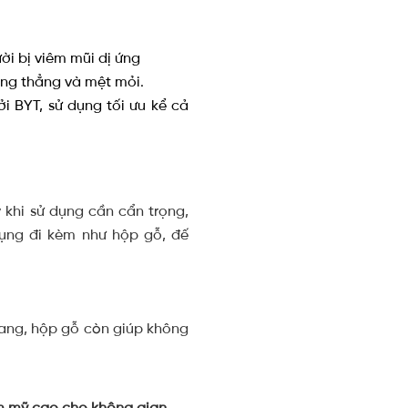
ời bị viêm mũi dị ứng
ăng thẳng và mệt mỏi.
i BYT, sử dụng tối ưu kể cả
 khi sử dụng cần cẩn trọng,
dụng đi kèm như hộp gỗ, đế
hang, hộp gỗ còn giúp không
m mỹ cao cho không gian,