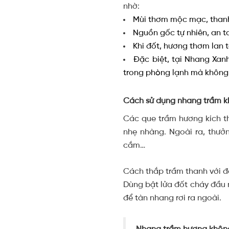
nhờ:
Mùi thơm mộc mạc, thanh
Nguồn gốc tự nhiên, an t
Khi đốt, hương thơm lan 
Đặc biệt, tại Nhang Xan
trong phòng lạnh mà không 
Cách sử dụng nhang trầm kh
Các que trầm hương kích th
nhẹ nhàng. Ngoài ra, thưở
cắm…
Cách thắp trầm thanh với đ
Dùng bật lửa đốt cháy đầu 
để tàn nhang rơi ra ngoài.
Nhang trầm hương không 