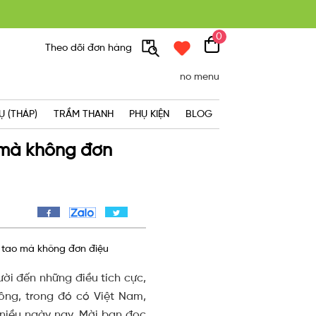
300K
0
Theo dõi đơn hàng
no menu
Ụ (THÁP)
TRẦM THANH
PHỤ KIỆN
BLOG
 mà không đơn
 tao mà không đơn điệu
ời đến những điều tích cực,
Đông, trong đó có Việt Nam,
niều ngày nay. Mời bạn đọc