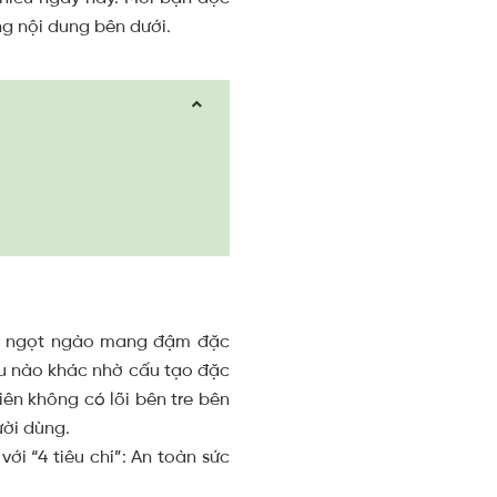
g nội dung bên dưới.
ịu, ngọt ngào mang đậm đặc
ệu nào khác nhờ cấu tạo đặc
iên không có lõi bên tre bên
ười dùng.
i “4 tiêu chí”: An toàn sức