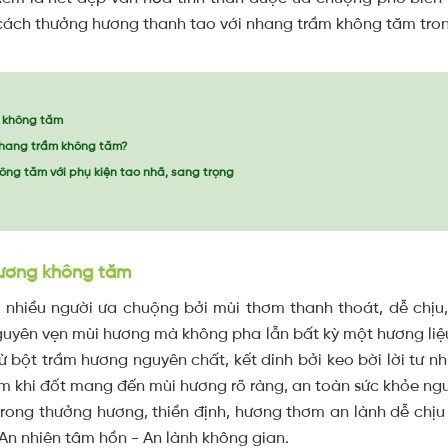
ách thưởng hương thanh tao với nhang trầm không tăm tron
g không tăm
 nhang trầm không tăm?
ng tăm với phụ kiện tao nhã, sang trọng
hương không tăm
 nhiều người ưa chuộng bởi mùi thơm thanh thoát, dễ ch
guyên vẹn mùi hương mà không pha lẫn bất kỳ một hương li
 bột trầm hương nguyên chất, kết dính bởi keo bời lời tư nh
m khi đốt mang đến mùi hương rõ ràng, an toàn sức khỏe ng
ong thưởng hương, thiền định, hương thơm an lành dễ chịu vớ
An nhiên tâm hồn - An lành không gian.