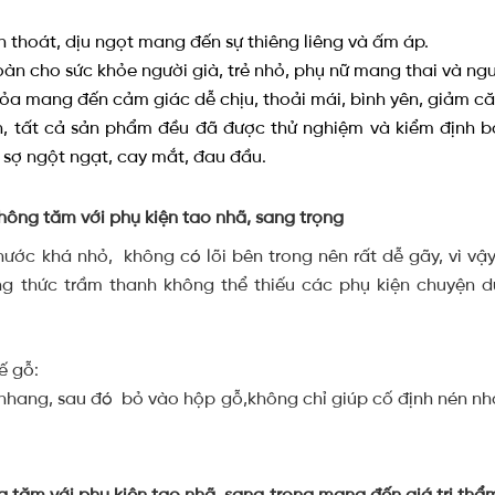
 thoát, dịu ngọt mang đến sự thiêng liêng và ấm áp.
oàn cho sức khỏe người già, trẻ nhỏ, phụ nữ mang thai và ngư
tỏa mang đến cảm giác dễ chịu, thoải mái, bình yên, giảm c
h, tất cả sản phẩm đều đã được thử nghiệm và kiểm định bở
sợ ngột ngạt, cay mắt, đau đầu.
ông tăm với phụ kiện tao nhã, sang trọng
ước khá nhỏ, không có lõi bên trong nên rất dễ gãy, vì vậy
ng thức trầm thanh không thể thiếu các phụ kiện chuyện 
ế gỗ:
nhang, sau đó bỏ vào hộp gỗ,không chỉ giúp cố định nén n
tăm với phụ kiện tao nhã, sang trọng mang đến giá trị thẩ