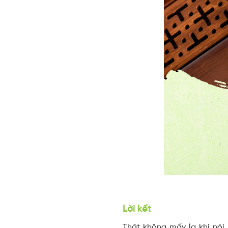
Lời kết
Thật không mấy lạ khi nó