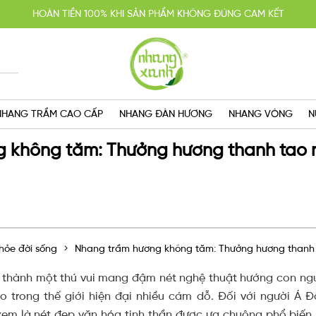
YẾN MÃI MUA 2 TẶNG 1, MIỄN PHÍ GIAO HÀNG SG VỚI HÓA ĐƠN TRÊN 
GIAO HÀNG CẤP TỐC TRONG NGÀY
HOÀN TIỀN 100% KHI SẢN PHẨM KHÔNG ĐÚNG CAM KẾT
NHANG TRẦM CAO CẤP
NHANG ĐÀN HƯƠNG
NHANG VÒNG
N
 không tăm: Thưởng hương thanh tao
hỏe đời sống
Nhang trầm hương không tăm: Thưởng hương thanh
 thành một thú vui mang đậm nét nghệ thuật hướng con ngư
o trong thế giới hiện đại nhiều cám dỗ. Đối với người Á 
xem là nét đẹp văn hóa tinh thần được ưa chuộng phổ biến 