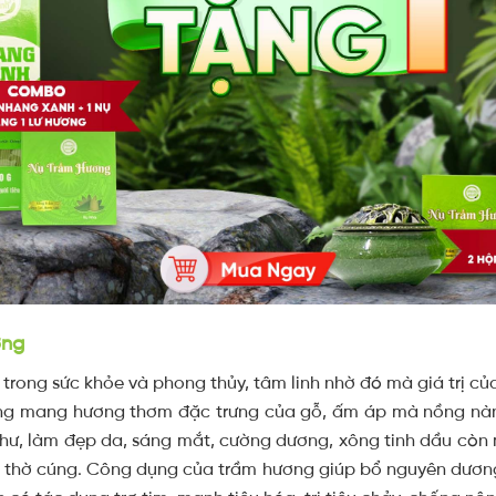
ơng
rong sức khỏe và phong thủy, tâm linh nhờ đó mà giá trị của
ơng mang hương thơm đặc trưng của gỗ, ấm áp mà nồng nàn
ư, làm đẹp da, sáng mắt, cường dương, xông tinh dầu còn m
n thờ cúng. Công dụng của trầm hương giúp bổ nguyên dương,