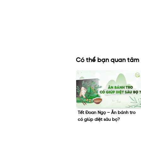
Có thể bạn quan tâm
Tết Đoan Ngọ – Ăn bánh tro
Liệu “nhang không khói” có
n
có giúp diệt sâu bọ?
thay thế được nhang truyền
thống không?