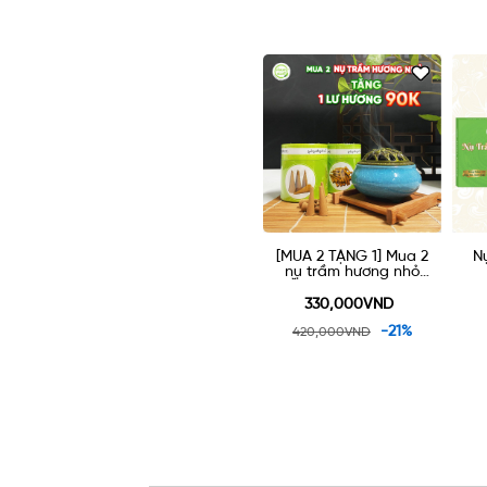
ng Nhỏ
[MUA 2 TẶNG 1] Mua 2
Nụ Trầm Hương Lớn
nụ trầm hương nhỏ
50g
TẶNG 1 lư gốm xông
trầm
ND
330,000VND
165,000VND
-21%
420,000VND