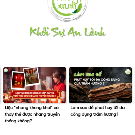
Làm sao để phát huy tối đa
Dâng Hương: Phần lễ quan
công dụng trầm hương?
trọng nhất trong ngày giỗ tổ
10/3