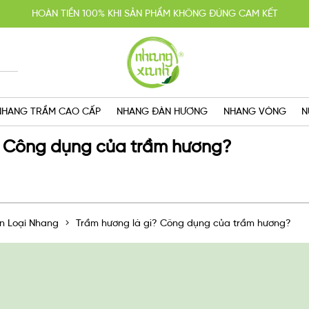
HOÀN TIỀN 100% KHI SẢN PHẨM KHÔNG ĐÚNG CAM KẾT
YẾN MÃI MUA 2 TẶNG 1, MIỄN PHÍ GIAO HÀNG SG VỚI HÓA ĐƠN TRÊN 
GIAO HÀNG CẤP TỐC TRONG NGÀY
NHANG TRẦM CAO CẤP
NHANG ĐÀN HƯƠNG
NHANG VÒNG
N
? Công dụng của trầm hương?
n Loại Nhang
Trầm hương là gì? Công dụng của trầm hương?