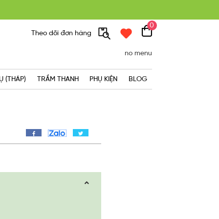
0
300K
Theo dõi đơn hàng
no menu
Ụ (THÁP)
TRẦM THANH
PHỤ KIỆN
BLOG