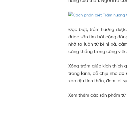
năng của thận. Ngoài ra còn
Đặc biệt, trầm hương được
được săn tìm bởi cộng đồng
nhở ta luôn từ bi hỉ xã, c
căng thẳng trong công việc
Xông trầm giúp kích thích 
trong lành, dễ chịu nhờ đó
xoa dịu tinh thần, đem lại s
Xem thêm các sản phẩm từ