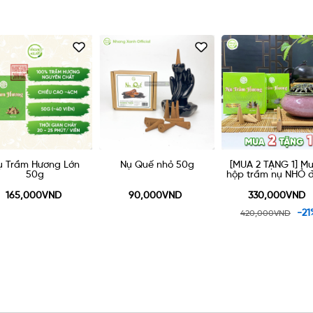
Nụ Quế nhỏ 50g
[MUA 2 TẶNG 1] Mua 2
[MUA 2 TẶNG 1] M
hộp trầm nụ NHỎ được
hộp trầm nụ LỚN 
tặng một lư gốm xông
tặng một lư gốm 
trầm 90k
trầm 90k
90,000VND
330,000VND
330,000VND
-21%
-21
420,000VND
420,000VND