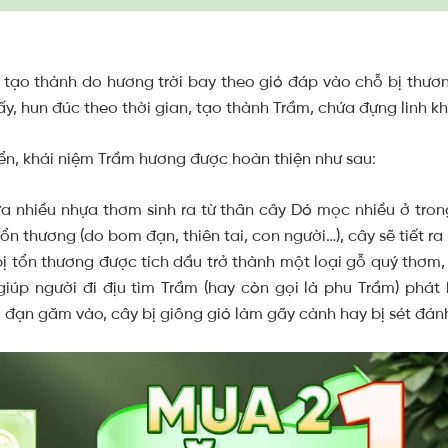
tạo thành do hương trời bay theo gió đáp vào chỗ bị thươ
y, hun đúc theo thời gian, tạo thành Trầm, chứa đựng linh khí
iển, khái niệm Trầm hương được hoàn thiện như sau:
a nhiều nhựa thơm sinh ra từ thân cây Dó mọc nhiều ở tro
tổn thương (do bom đạn, thiên tai, con người…), cây sẽ tiết r
bị tổn thương được tích dầu trở thành một loại gỗ quý thơm,
iúp người đi địu tìm Trầm (hay còn gọi là phu Trầm) phát
 đạn găm vào, cây bị giông gió làm gãy cành hay bị sét đán