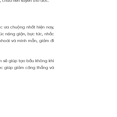
n, chữa hen suyễn thở dốc.
c ưa chuộng nhất hiện nay,
úc nóng giận, bực tức, nhắc
 khoái và minh mẫn, giảm đi
m sẽ giúp tạo bầu không khí
iệc giúp giảm căng thẳng và