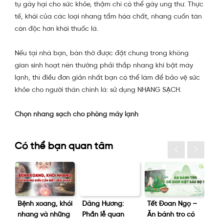
tụ gây hại cho sức khỏe, thậm chí có thể gây ung thư. Thực
tế, khói của các loại nhang tẩm hóa chất, nhang cuốn tàn
còn độc hơn khói thuốc lá.
Nếu tại nhà bạn, bàn thờ được đặt chung trong không
gian sinh hoạt nên thường phải thắp nhang khi bật máy
lạnh, thì điều đơn giản nhất bạn có thể làm để bảo vệ sức
khỏe cho người thân chính là: sử dụng NHANG SẠCH.
Chọn nhang sạch cho phòng máy lạnh
Có thể bạn quan tâm
Bệnh xoang, khói
Dâng Hương:
Tết Đoan Ngọ –
Li
nhang và những
Phần lễ quan
Ăn bánh tro có
kh