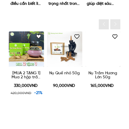
ng
điều cần biết liên
trọng nhất trong
giúp diệt sâu
th
quan
ngày giỗ tổ 10/3
bọ?
n
t
1]
[MUA 2 TẶNG 1]
Nụ Quế nhỏ 50g
Nụ Trầm Hương
ầm
Mua 2 hộp trầm
Lớn 50g
H
c
nụ NHỎ được
ốm
tặng một lư gốm
330,000VND
90,000VND
165,000VND
k
xông trầm 90k
1%
-21%
420,000VND